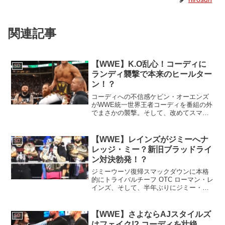
関連記事
【WWE】K.O乱心！コーディに
SD
ランディ襲撃で本来のヒールター
ン！？
コーディへの不信感ケビン・オーエンズ
がWWE統一世界王者コーディを番組の外
でまさかの襲撃。そして、改めてスマッ
クダウンで、コーディの行動を許せずと
表明し、コーディも大激怒で激突は必
至。更には中立だったRKO ランディ・オ
【WWE】レインズがジミーへナ
SD
ートンまで襲撃し、ケ...
レッジ・ミー？新旧ブラッドライ
ン対決勃発！？
ジミーウーソ復帰スマックダウンに本格
的にトライバルチーフ OTC ローマン・レ
インズ、そして、半年ぶりにジミー・ウ
ーソも帰ってきました！今のブラッドラ
インを否認しているユニバースからは、2
人に大歓声が浴びせられました。入場時
【WWE】さよならAJスタイルズ
SD
にローマンが、右...
はフェイク!? コーディを壮絶