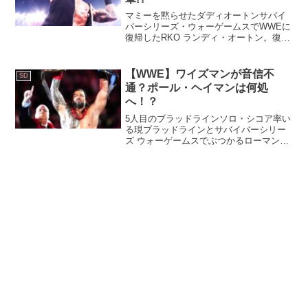
マミーを黙らせたダディオートンサバイ
バーシリーズ・ウォーゲームスでWWEに
復帰したRKO ランディ・オートン。復帰
後初のRAWではユニバースがお帰りの大
チャントで出迎える中、より精悍さを増
してました。長い静養ととリハビリが功
【WWE】ワイズマンが音信不
SD
を奏したのか、欠...
通？ポール・ヘイマンは何処
へ！？
5人目のブラッドラインソロ・シコア率い
る現ブラッドラインとサバイバーシリー
ズ ウォーゲームスでぶつかるローマン・
レインズが復活させたオリジナルブラッ
ドライン。共に5人目の仲間を得る為、奔
走する中、ソロが新メンバーを投入。そ
の男は、今のWWE...