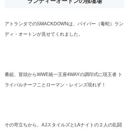
ランディーオートンの独壇場
アトランタでのSMACKDOWNは、バイパー（毒蛇）ラン
ディ・オートンが見せてくれました。
番組、冒頭からWWE統一王座4WAYの調印式に現王者 ト
ライバルチーフことローマン・レインズ現れず！
その苛立ちから、AJスタイルズとLAナイトの２人の乱闘