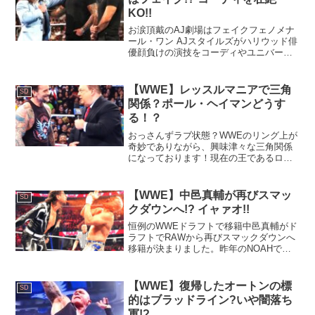
KO!!
お涙頂戴のAJ劇場はフェイクフェノメナ
ール・ワン AJスタイルズがハリウッド俳
優顔負けの演技をコーディやユニバース
の前で披露しました。話していた事は嘘
では無いですが、まさかここまでしてコ
ーディの持つWWE統一王座に早期再挑戦
【WWE】レッスルマニアで三角
SD
したいとは思いま...
関係？ポール・ヘイマンどうす
る！？
おっさんずラブ状態？WWEのリング上が
奇妙でありながら、興味津々な三角関係
になっております！現在の王であるロー
マン・レインズと、かつてのクライアン
トであるCMパンクの間で、ワイズマンこ
とポール・ヘイマンが揺れ動いていま
【WWE】中邑真輔が再びスマッ
SD
す。さらに、WWEのフ...
クダウンへ!? イャァオ!!
恒例のWWEドラフトで移籍中邑真輔がド
ラフトでRAWから再びスマックダウンへ
移籍が決まりました。昨年のNOAHで行
われたとのグレートムタとの世紀の一戦
で、東スポ年間最優秀試合賞を受賞！国
内所属でなく、たった１試合しかしてい
【WWE】復帰したオートンの標
SD
ないスーパースター...
的はブラッドライン?いや闇落ち
軍!?