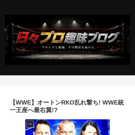
【WWE】オートンRKO乱れ撃ち! WWE統
一王座へ最右翼!?
SD