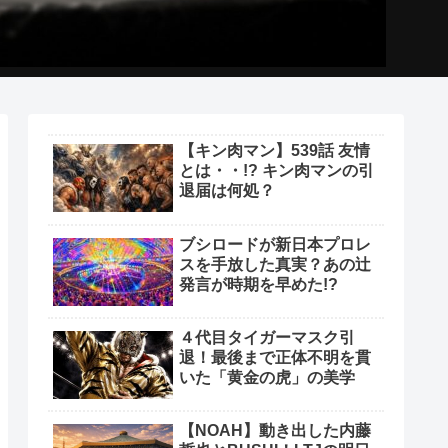
【キン肉マン】539話 友情
とは・・!? キン肉マンの引
退届は何処？
ブシロードが新日本プロレ
スを手放した真実？あの辻
発言が時期を早めた!?
４代目タイガーマスク引
退！最後まで正体不明を貫
いた「黄金の虎」の美学
【NOAH】動き出した内藤