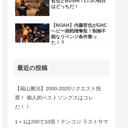
哲也とBUSHI！LTJの明日
はどっちだ！
【NOAH】内藤哲也がGHC
ヘビー挑戦権奪取！制御不
能なリベンジ条件整っ
た！？
最近の投稿
【福山雅治】2000-2020リクエスト投
票！ 個人的ベストソングスはコレ
だ！！
1＋1は200で10倍！テンコジ ラストサマ