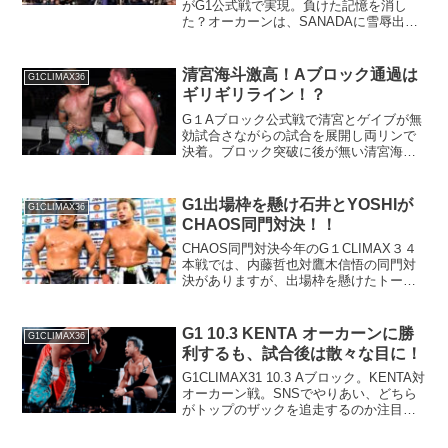
がG1公式戦で実現。負けた記憶を消し
た？オーカーンは、SANADAに雪辱出来
るのか！？パンケーキがカギを握る？
清宮海斗激高！Aブロック通過は
G1CLIMAX36
ギリギリライン！？
G１Aブロック公式戦で清宮とゲイブが無
効試合さながらの試合を展開し両リンで
決着。ブロック突破に後が無い清宮海斗
は残り全勝しかない！？
G1出場枠を懸け石井とYOSHIが
G1CLIMAX36
CHAOS同門対決！！
CHAOS同門対決今年のG１CLIMAX３４
本戦では、内藤哲也対鷹木信悟の同門対
決がありますが、出場枠を懸けたトーナ
メントでも実現します。その注目マッチ
の一つが石井智宏対YOSHI-HASHIの
CHAOS同門対決です！しかし、YOSHI-
G1 10.3 KENTA オーカーンに勝
G1CLIMAX36
H...
利するも、試合後は散々な目に！
G1CLIMAX31 10.3 Aブロック。KENTA対
オーカーン戦。SNSでやりあい、どちら
がトップのザックを追走するのか注目の
一戦。