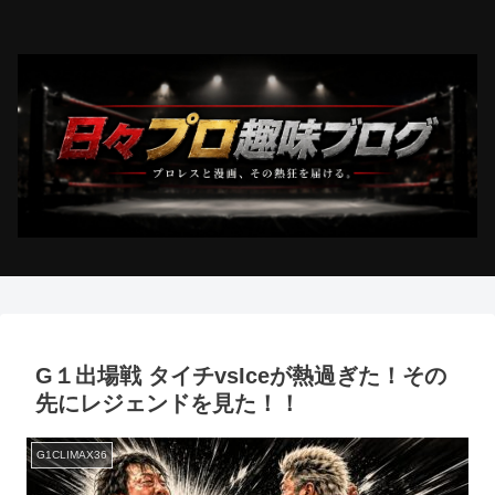
G１出場戦 タイチvsIceが熱過ぎた！その
先にレジェンドを見た！！
G1CLIMAX36