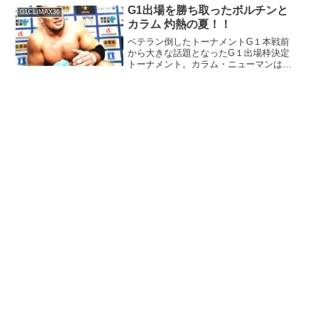
G1出場を勝ち取ったボルチンと
G1CLIMAX36
カラム 灼熱の夏！！
ベテラン倒したトーナメントG１本戦前
から大きな話題となったG１出場枠決定
トーナメント。カラム・ニューマンは
YOSHI-HASHIを、ボルチン・オレッグは
タイチを倒し、本戦出場を力で勝ち取り
ました。さすがに、１枠はベテランが行
くだろうと思いま...