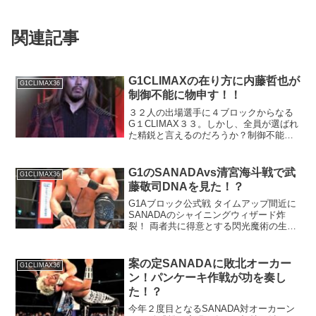
関連記事
G1CLIMAXの在り方に内藤哲也が
G1CLIMAX36
制御不能に物申す！！
３２人の出場選手に４ブロックからなる
G１CLIMAX３３。しかし、全員が選ばれ
た精鋭と言えるのだろうか？制御不能な
カリスマ 内藤哲也の言葉鋭く切り込
む！？
G1のSANADAvs清宮海斗戦で武
G1CLIMAX36
藤敬司DNAを見た！？
G1Aブロック公式戦 タイムアップ間近に
SANADAのシャイニングウィザード炸
裂！ 両者共に得意とする閃光魔術の生み
の親はあの天才レジェンドレスラー！？
案の定SANADAに敗北オーカー
G1CLIMAX36
ン！パンケーキ作戦が功を奏し
た！？
今年２度目となるSANADA対オーカーン