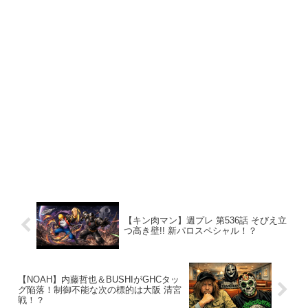
【キン肉マン】週プレ 第536話 そびえ立
つ高き壁!! 新パロスペシャル！？
【NOAH】内藤哲也＆BUSHIがGHCタッ
グ陥落！制御不能な次の標的は大阪 清宮
戦！？