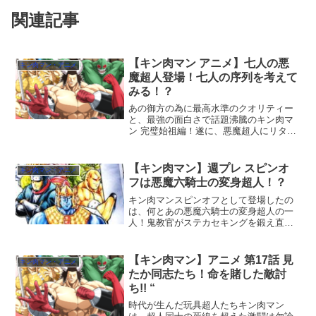
関連記事
【キン肉マン アニメ】七人の悪
キン肉マン・アニメ
魔超人登場！七人の序列を考えて
みる！？
あの御方の為に最高水準のクオリティー
と、最強の面白さで話題沸騰のキン肉マ
ン 完璧始祖編！遂に、悪魔超人にリター
ンしたバッファローマン率いる七人の悪
魔超人があの御方の命を受け登場！未だ
メディカル サスペンションから出られな
【キン肉マン】週プレ スピンオ
キン肉マン・アニメ
いアイドル超人の代わ...
フは悪魔六騎士の変身超人！？
キン肉マンスピンオフとして登場したの
は、何とあの悪魔六騎士の変身超人の一
人！鬼教官がステカセキングを鍛え直
す！？
【キン肉マン】アニメ 第17話 見
キン肉マン・アニメ
たか同志たち！命を賭した敵討
ち!! “
時代が生んだ玩具超人たちキン肉マン