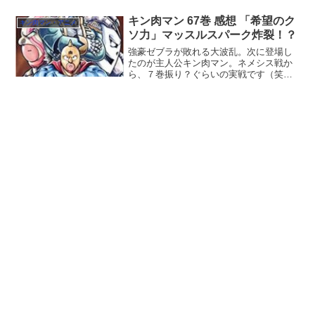
葉加瀬太郎のテーマ曲を聴いた後に
（笑）キン肉マンのアニメを見るという
キン肉マン 67巻 感想 「希望のク
キン肉マン・アニメ
黄金タイム。【朗報】...
ソ力」マッスルスパーク炸裂！？
強豪ゼブラが敗れる大波乱。次に登場し
たのが主人公キン肉マン。ネメシス戦か
ら、７巻振り？ぐらいの実戦です（笑）
火事場のクソ力はパイレートマンに通用
するのか！？