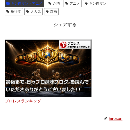
キン肉マン・アニメ
74巻
アニメ
キン肉マン
単行本
大人気
漫画
シェアする
プロレスランキング
hirosun