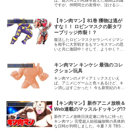
は、超人同士の死線を超えた激闘は勿論
ですが、仲間同士の友情や、泣けるシー
ンも非常に多くあります。その中でも珠
玉のシーンがアニメ 完璧始祖編17話で見
られるハズです！グリムリパー＆ターボ
【キン肉マン】81巻 獲物は逃が
キン肉マン・アニメ
メンの無量大数軍と、バ...
すな！！ ロビンマスクの新タワ
ーブリッジ炸裂！？
復活したロビンマスクがランペイジマン
を相手に大苦戦するもマンモスマンの思
いと共に激闘中！そして、ようやく？キ
ン肉マンが登場だ！！
キン肉マン キンケシ 最強のコレ
キン肉マン・アニメ
クション玩具
キン肉マンのメディアミックスといえ
ば、アニメにゲームと色々あるけど、キ
ン消しはすごかった！ 今も新世紀のキン
ケシプレミアムとして継続中。
【キン肉マン】新作アニメ放映＆
キン肉マン・アニメ
Web連載のマッスルドッキング!?
新作アニメ放映日決定遂に待ちに待った
キン肉マン 完璧超人始祖編放映の具体的
な日時が判明しました。今夏７月 TBSで
日曜日２３時半から放映です！情熱大陸