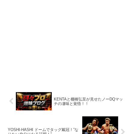
KENTAと棚橋弘至が見せたノーDQマッ
チの凄味と覚悟！！
YOSHI-HASHI ドームでタッグ戴冠！”な