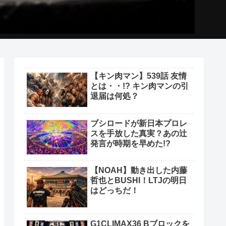
【キン肉マン】539話 友情
とは・・!? キン肉マンの引
退届は何処？
ブシロードが新日本プロレ
スを手放した真実？あの辻
発言が時期を早めた!?
【NOAH】動き出した内藤
哲也とBUSHI！LTJの明日
はどっちだ！
G1CLIMAX36 Bブロックを