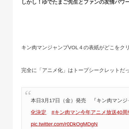
しかし！ゆでたまご先生とファンの友情パワ
キン肉マンジャンプVOL４の表紙がどこをク
完全に「アニメ化」はトープシークレットだ
本日3月17日（金）発売 『キン肉マンジャン
化決定
#キン肉マン今年アニメ放送40周
pic.twitter.com/r0DkOgMDgN