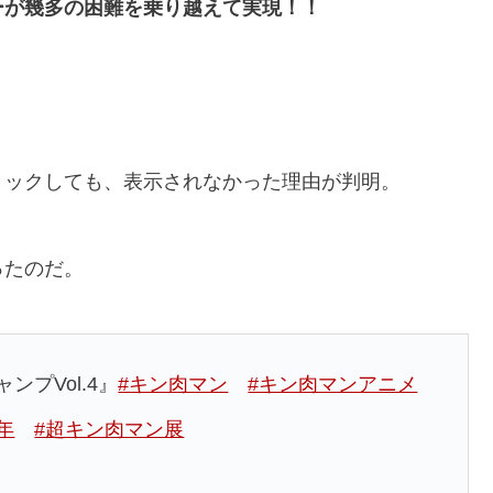
ーが幾多の困難を乗り越えて実現！！
リックしても、表示されなかった理由が判明。
ったのだ。
プVol.4』
#キン肉マン
#キン肉マンアニメ
年
#超キン肉マン展