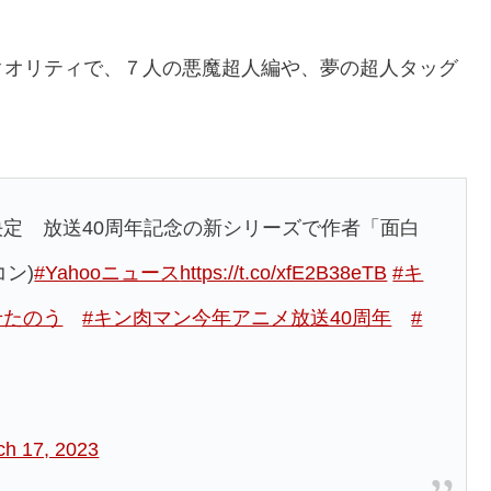
クオリティで、７人の悪魔超人編や、夢の超人タッグ
決定 放送40周年記念の新シリーズで作者「面白
ン)
#Yahooニュース
https://t.co/xfE2B38eTB
#キ
せたのう
#キン肉マン今年アニメ放送40周年
#
ch 17, 2023