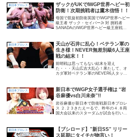
ザックがUKでIWGP世界ヘビー初
新日本プロレス
防衛！次期挑戦者は鷹木信悟！！
母国で凱旋初防衛英国でIWGP世界ヘビー
級王者 ザック・セイバーJr 対 挑戦者
SANADAのIWGP世界ヘビー級王座戦。
SANADAもザックに負けず劣らずの和製
テクニシャンマスターです。ですが、さ
すがにこの勝敗は、多くの人が予想でき
天山が石井に乱心！ベテラン軍の
新日本プロレス
たの...
生き様！NEVER無差別級6人王座
戦の結末！！
前哨戦は思ってもない結末を迎え
た・・・天山広吉大乱心！果たして、オ
カダ軍対ベテラン軍のNEVER6人タッグ
はどうなってしまうのか！？
新日本でIWGP女子選手権は “岩
新日本プロレス
谷麻優vs白川未奈”!!
岩谷麻優が新日本で防衛戦新日本プロレ
ス ２.２３きたえーるで、昨年の４.８両
国大会以来のスターダムが試合を行いま
す。IWGP女子タイトルマッチ 王者 岩
谷麻優に白川未奈が挑みます！【2月23日
（金・祝）北海きたえーる大会の“追加カ
【ブシロード】”新日SS” リリー
新日本プロレス
ード”決定...
ス延期にタイチが物言い！