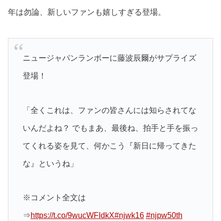
年は勿論、新しいファンも嬉しすぎる登場。
ニュージャパンランボーに藤波辰爾がサプライズ
登場！
「全くこれは、ファンの皆さんには知らされてな
いんだよね？ でもまあ、最後ね、拍手と手を振っ
てくれる姿を見て、何かこう『新日に帰ってきた
な』というね」
※コメント全文は
⇒
https://t.co/9wucWFIdkX
#njwk16
#njpw50th