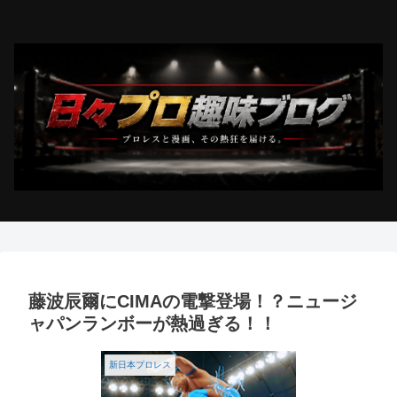
藤波辰爾にCIMAの電撃登場！？ニュージ
ャパンランボーが熱過ぎる！！
新日本プロレス