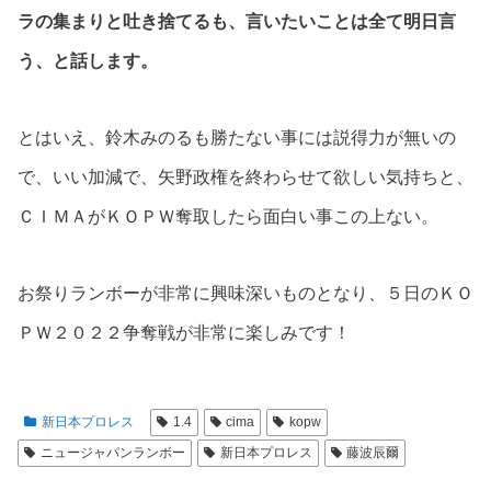
ラの集まりと吐き捨てるも、言いたいことは全て明日言
う、と話します。
とはいえ、鈴木みのるも勝たない事には説得力が無いの
で、いい加減で、矢野政権を終わらせて欲しい気持ちと、
ＣＩＭＡがＫＯＰＷ奪取したら面白い事この上ない。
お祭りランボーが非常に興味深いものとなり、５日のＫＯ
ＰＷ２０２２争奪戦が非常に楽しみです！
新日本プロレス
1.4
cima
kopw
ニュージャパンランボー
新日本プロレス
藤波辰爾