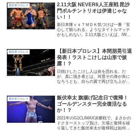
2.11大阪 NEVER6人王座戦 毘沙
新日本プロレス
門ボルチントリオは伊達じゃな
い！！
新日本隊ｖｓＴＭＤＫ気づけば一番「安
心して観られる」ようなタイトルマッチ
かもしれない。2.11大阪といえば、IWGP
戦線だ、NEVERシングルだと、かくも豪
華カードがズラリと並ぶわけだが、しか
し、ちょっと待ってほしい。NEVER6人
【新日本プロレス】本間朋晃引退
新日本プロレス
タッグ王...
発表！ラストこけしは山形で披
露！？
日焼けしたこけし人は炎を恐れる。だ
が、真に強き者とは、何度その身が灰に
なろうとも、自らの翼で再び立ち上がる
者のことを言うのかもしれない。本間朋
晃という男は、まさにそんなレスラーだ
った。来年での現役引退を発表した本間
飯伏幸太 旗揚げ記念日で復帰！
新日本プロレス
朋晃。その理由は、完全には...
ゴールデンスター完全復活なる
か！？
2021年のG1CLIMAX決勝戦で、まさかの
ドクターストップ負け。欠場と復帰を繰
り返してきた飯伏幸太が復帰戦は如何
に！？