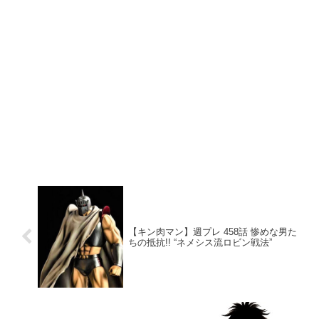
【キン肉マン】週プレ 458話 惨めな男た
ちの抵抗!! “ネメシス流ロビン戦法”