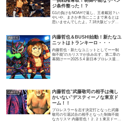
ー挑戦権奪取！制御不能なリベン
ジ条件整った！？
G1の負けをNOAHで返し、王者戴冠？い
やいや、まさか本当にここまで来るとは
思いませんでしたよ。7.18大阪ビッグマ
ッチで、NOAHの中心を担う清宮海斗を
撃破。これでGHCヘビー級王座への挑戦
権を手に入れたわけですが、「調子どう
内藤哲也＆BUSHI始動！新たなユ
内藤哲也
なんだろう？...
ニットはトランキーロ・・・
内藤哲也・新たなユニットとしてーー制
御不能”のカリスマが歩み出す、第二章の
幕開けーー2025.5.4 新日本プロレス退団
から約1カ月――。ついに、内藤哲也選手
が再び動き始めました。長年の盟友・
BUSHI選手と共に・・・しかし、そこに
はひとつ...
内藤哲也”武藤敬司の相手は俺し
内藤哲也
かいない”デスティーノな東京ド
ーム！！
プロレスラーを志す決定打となった武藤
敬司の引退試合の相手となった制御不能
なカリスマ 内藤哲也！２.２１東京ドーム
は正にデスティーノな夜となる！？