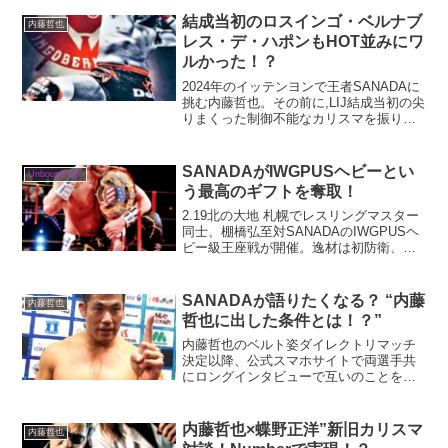
結成当初のロスインゴ・ベルナブ
内藤哲也
レス・デ・ハポンもHOT並みにワ
ルかった！？
2024年のイッテンヨンで王者SANADAに
挑む内藤哲也。その前に,LIJ結成当初の尖
りまくった制御不能なカリスマを振りか
えってみる！！
SANADAがIWGPUSヘビーとい
Unbound Co.
う最高のギフトを奪取！
2.19北の大地 札幌でレスリングマスター
同士、棚橋弘至対SANADAのIWGPUSヘ
ビー級王座戦が開催。逸材は初防衛、
SANADAはシングル初戴冠が懸かる珠玉
の一戦は如何に！？
SANADAが語りたくなる？ “内藤
内藤哲也
哲也に出した条件とは！？”
内藤哲也のベルト姿ダイレクトリマッチ
決定以降、公式スマホサイトで両選手共
にロングインタビューで互いのことを話
してます。定番の喋る喋らない論争もあ
りますが（笑）興味深い話も多いです。
その中で、SANADAが語りたくなるに
内藤哲也×蝶野正洋”新旧カリスマ
内藤哲也
は、内藤哲也に条件を出...