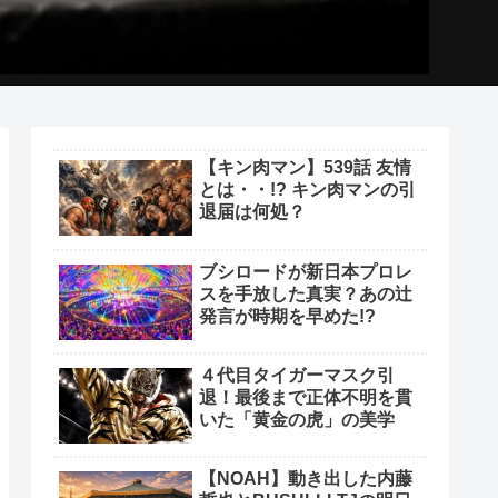
【キン肉マン】539話 友情
とは・・!? キン肉マンの引
退届は何処？
ブシロードが新日本プロレ
スを手放した真実？あの辻
発言が時期を早めた!?
４代目タイガーマスク引
退！最後まで正体不明を貫
いた「黄金の虎」の美学
【NOAH】動き出した内藤