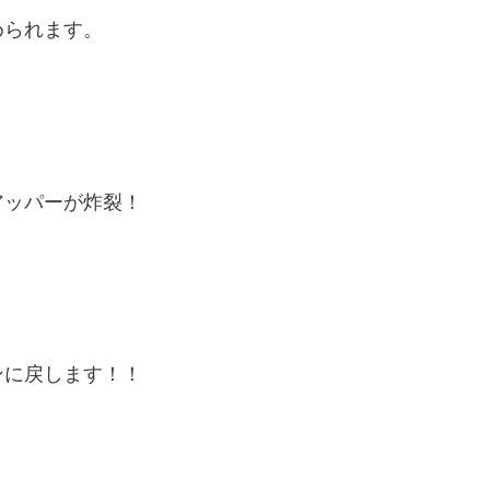
められます。
アッパーが炸裂！
ンに戻します！！