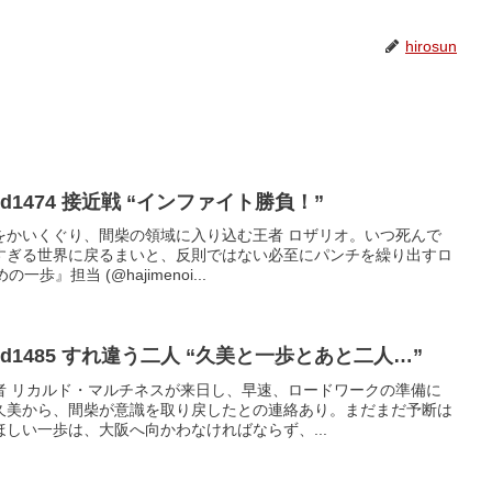
hirosun
【はじめの一歩】Round1474 接近戦 “インファイト勝負！”
をかいくぐり、間柴の領域に入り込む王者 ロザリオ。いつ死んで
すぎる世界に戻るまいと、反則ではない必至にパンチを繰り出すロ
歩』担当 (@hajimenoi...
d1485 すれ違う二人 “久美と一歩とあと二人…”
者 リカルド・マルチネスが来日し、早速、ロードワークの準備に
久美から、間柴が意識を取り戻したとの連絡あり。まだまだ予断は
しい一歩は、大阪へ向かわなければならず、...