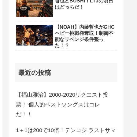
哲也とBUSHI！LTJの明日
はどっちだ！
【NOAH】内藤哲也がGHC
ヘビー挑戦権奪取！制御不
能なリベンジ条件整っ
た！？
最近の投稿
【福山雅治】2000-2020リクエスト投
票！ 個人的ベストソングスはコレ
だ！！
1＋1は200で10倍！テンコジ ラストサマ