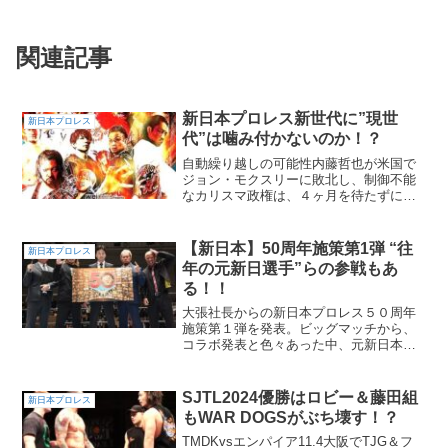
関連記事
新日本プロレス新世代に”現世
新日本プロレス
代”は噛み付かないのか！？
自動繰り越しの可能性内藤哲也が米国で
ジョン・モクスリーに敗北し、制御不能
なカリスマ政権は、４ヶ月を待たずに終
焉。その後、成田蓮が挑戦表明し、更に
次は海野翔太となりそうで、新日本プロ
レスが急速に世代交代を進めたいことが
【新日本】50周年施策第1弾 “往
新日本プロレス
窺い知れます。衝撃！流血...
年の元新日選手”らの参戦もあ
る！！
大張社長からの新日本プロレス５０周年
施策第１弾を発表。ビッグマッチから、
コラボ発表と色々あった中、元新日本プ
ロレスのスーパースターらの参戦もあり
得るとのウレシイ発表も出ます！！
SJTL2024優勝はロビー＆藤田組
新日本プロレス
もWAR DOGSがぶち壊す！？
TMDKvsエンパイア11.4大阪でTJG＆フ