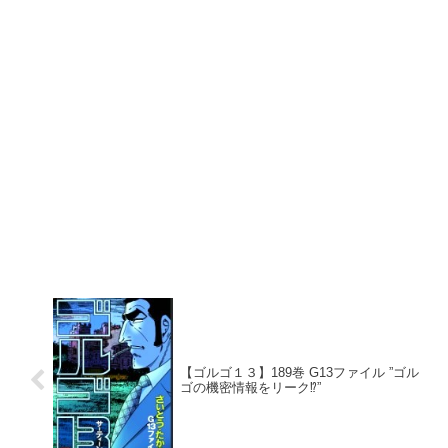
【ゴルゴ１３】189巻 G13ファイル ”ゴル
ゴの機密情報をリーク⁉”