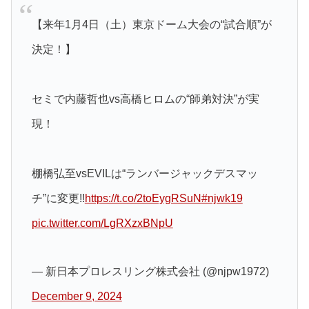
【来年1月4日（土）東京ドーム大会の“試合順”が
決定！】
セミで内藤哲也vs高橋ヒロムの“師弟対決”が実
現！
棚橋弘至vsEVILは“ランバージャックデスマッ
チ”に変更!!
https://t.co/2toEygRSuN
#njwk19
pic.twitter.com/LgRXzxBNpU
— 新日本プロレスリング株式会社 (@njpw1972)
December 9, 2024