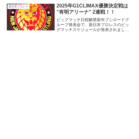
2025年G1CLIMAX優勝決定戦は
新日本プロレス
“有明アリーナ” 2連戦！！
ビッグマッチ日程解禁新年ブシロードグ
ループ発表会で、新日本プロレスのビッ
グマッチスケジュールが発表されまし
た。4.5両国国技館や、GW5.3&5.4福岡国
際など、ビッグマッチが目白押しです。
その中でも、ド注目はG1CLIMAX優勝決
定戦が、...