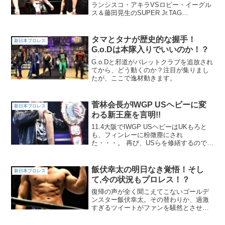
ランシスコ・アキラVSロビー・イーグル
ス＆藤田晃生のSUPER Jr.TAG
LEAGUE2024 優勝決定戦 ！ユニットと
しても、この日はIWGPタッグにIWGP世
界ヘビー戦にメンバーが出るだ...
タマとタナが歴史的な握手！
新日本プロレス
G.o.Dは本隊入りでいいのか！？
G.o.Dと邪道がバレットクラブを追放され
てから、どう動くのか？注目が集りまし
たが、ここで逸材動きます。
菅林会長がIWGP USヘビーに変
新日本プロレス
わる新王座を言明!!
11.4大阪でIWGP USヘビーはUKもろと
も、フィンレーに粉微塵にされ
た・・・。 再び、USらを修繕するのでは
なく、新王座創立とすると菅林会長が言
明！！
飯伏幸太の明日なき覚悟！そし
新日本プロレス
て,今の状況もプロレス！？
復帰の声が全く聞こえてこないゴールデ
ンスター飯伏幸太。その替わりか、過激
すぎるツイートがファンを騒然とさせ
る！飯伏はもう新日本プロレスに帰って
こないのか！？