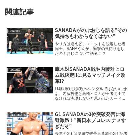
関連記事
SANADAがのぶおじを語る”その
SANADA
気持ちもわからなくはない”
やり方は違えど、ユニットを脱退した者
同士、SANAやんが、衝撃の裏切りをし
たのぶおじについて語る！？
鷹木対SANADA戦や内藤対ヒロ
SANADA
ム戦決定!!に見るマッチメイク改
革!?
LIJ師弟対決実現へシングルではないにせ
よ、内藤哲也と高橋ヒロムが王者同士で
なければ実現しないと思われたカードが
遂に決定しました！G１でも、２ブロッ
ク制になったとはいえ、ようやく実現す
る鷹木信悟対SANADA戦。更には、互い
G1 SANADAの3位突破発言に海
G1CLIMAX36
に待ち望んでいた...
野激昂！”新日本プロレス ナメす
ぎだぞ”
去年のG１は楽勝突破全員参加のG１記者