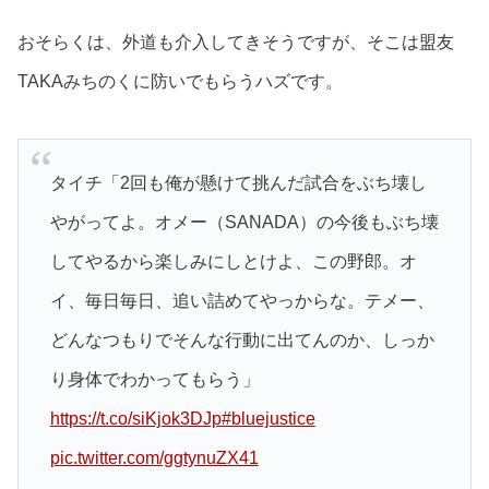
おそらくは、外道も介入してきそうですが、そこは盟友
TAKAみちのくに防いでもらうハズです。
タイチ「2回も俺が懸けて挑んだ試合をぶち壊し
やがってよ。オメー（SANADA）の今後もぶち壊
してやるから楽しみにしとけよ、この野郎。オ
イ、毎日毎日、追い詰めてやっからな。テメー、
どんなつもりでそんな行動に出てんのか、しっか
り身体でわかってもらう」
https://t.co/siKjok3DJp
#bluejustice
pic.twitter.com/ggtynuZX41