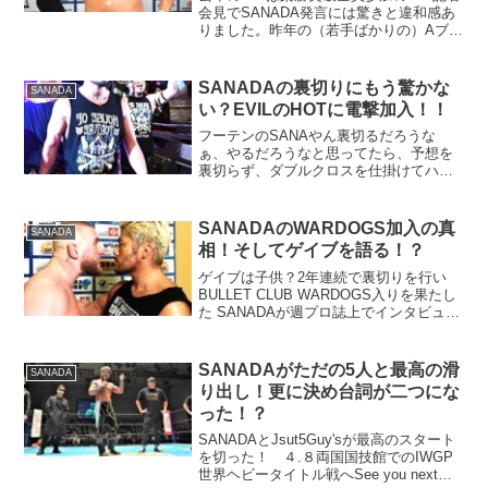
会見でSANADA発言には驚きと違和感あ
りました。昨年の（若手ばかりの）Aブロ
ックは楽勝だった。今年は、３位までに
チャンスがあるので、３位目指してがん
ばります的な発言。去年のG１Aブロック
SANADAの裏切りにもう驚かな
SANADA
楽勝発言は、新...
い？EVILのHOTに電撃加入！！
フーテンのSANAやん裏切るだろうな
ぁ、やるだろうなと思ってたら、予想を
裏切らず、ダブルクロスを仕掛けてハウ
ス・オブ・トーチャー（HOT）に電撃加
入したSANADA選手！試合途中に姿を現
すたび、奇抜で洗練されたスタイルで注
SANADAのWARDOGS加入の真
SANADA
目を集めるファッシ...
相！そしてゲイブを語る！？
ゲイブは子供？2年連続で裏切りを行い
BULLET CLUB WARDOGS入りを果たし
た SANADAが週プロ誌上でインタビュー
に答えてます。ノーコメントがデフォル
トの SANADAだけに（笑）非常に興味深
い内容です。SANADAに限らず、...
SANADAがただの5人と最高の滑
SANADA
り出し！更に決め台詞が二つにな
った！？
SANADAとJsut5Guy'sが最高のスタート
を切った！ ４.８両国国技館でのIWGP
世界ヘビータイトル戦へSee you next