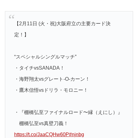
【2月11日 (火・祝)大阪府立の主要カード決
定！】
“スペシャルシングルマッチ”
・タイチvsSANADA！
・海野翔太vsグレート-O-カーン！
・鷹木信悟vsドリラ・モロニー！
・『棚橋弘至ファイナルロード〜縁（えにし）』
棚橋弘至vs真壁刀義！
https://t.co/JaaCQHw60P
#njnbg