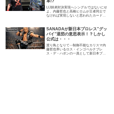
革!?
LIJ師弟対決実現へシングルではないにせ
よ、内藤哲也と高橋ヒロムが王者同士で
なければ実現しないと思われたカードが
遂に決定しました！G１でも、２ブロッ
ク制になったとはいえ、ようやく実現す
る鷹木信悟対SANADA戦。更には、互い
SANADAが新日本プロレス”グッ
SANADA
に待ち望んでいた...
バイ”退団の意思表示！？しかし
公式は・・・
渡り鳥となりて⋯制御不能なカリスマ内
藤哲也率いるロス・インゴベルナブレ
ス・デ・ハポンの一員として新日本プロ
レスに本格参戦したSANADA。どこか掴
みどころのない存在でありながら、確か
な身体能力と美しいレスリングで、静か
に評価を積み重ねていっ...