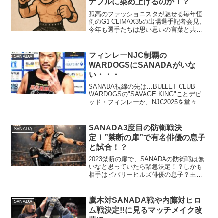
ナブルに染め上げるのか！？
孤高のファッショニスタが魅せる毎年恒
例のG1 CLIMAX35の出場選手記者会見。
今年も選手たちは思い思いの言葉と共
に、各自のキャラクター性を前面に押し
出した登壇となったが、ファッション面
で圧倒的に異彩を放っていたのは、他な
フィンレーNJC制覇の
SANADA
らぬSANADA...
WARDOGSにSANADAがいな
い・・・
SANADA視線の先は…BULLET CLUB
WARDOGSの"SAVAGE KING"ことデビ
ッド・フィンレーが、NJC2025を堂々制
覇いたしました。試合後、歓喜のリング
には、外道、ゲイブ、モロニー、そして
新加入の石森太二が勢揃いし、...
SANADA3度目の防衛戦決
SANADA
定！”禁断の扉”で有名俳優の息子
と試合！？
2023禁断の扉で、SANADAの防衛戦は無
いなと思っていたら緊急決定！？しかも
相手はビバリーヒルズ俳優の息子？王者
としての資質が問われる大事な一
戦！！！
鷹木対SANADA戦や内藤対ヒロ
SANADA
ム戦決定!!に見るマッチメイク改