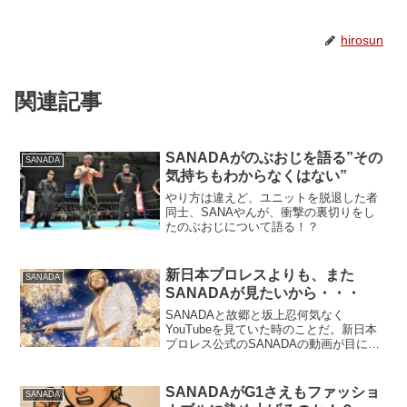
hirosun
関連記事
SANADAがのぶおじを語る”その
SANADA
気持ちもわからなくはない”
やり方は違えど、ユニットを脱退した者
同士、SANAやんが、衝撃の裏切りをし
たのぶおじについて語る！？
新日本プロレスよりも、また
SANADA
SANADAが見たいから・・・
SANADAと故郷と坂上忍何気なく
YouTubeを見ていた時のことだ。新日本
プロレス公式のSANADAの動画が目に入
った。正直、軽い気持ちで再生しただけ
だった。ところが、その短い映像が思い
のほか興味深かった。なぜSANADAがシ
SANADAがG1さえもファッショ
SANADA
ースルーやト...