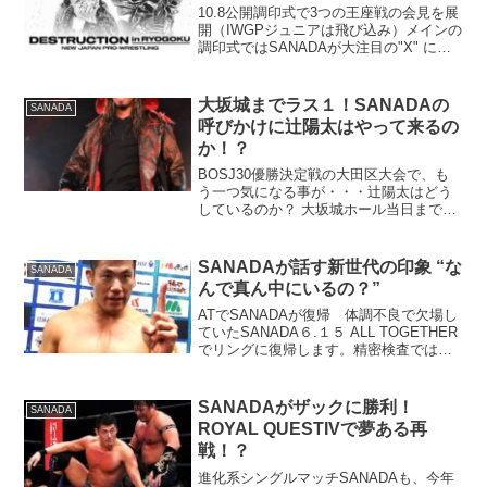
10.8公開調印式で3つの王座戦の会見を展
開（IWGPジュニアは飛び込み）メインの
調印式ではSANADAが大注目の"X" に対
し、ファンへ大きなヒントを提供！？
大坂城までラス１！SANADAの
SANADA
呼びかけに辻陽太はやって来るの
か！？
BOSJ30優勝決定戦の大田区大会で、も
う一つ気になる事が・・・辻陽太はどう
しているのか？ 大坂城ホール当日まで仕
掛けないのか、それともやって来るの
か！？
SANADAが話す新世代の印象 “な
SANADA
んで真ん中にいるの？”
ATでSANADAが復帰 体調不良で欠場し
ていたSANADA６.１５ ALL TOGETHER
でリングに復帰します。精密検査では問
題なく、いきなりの大舞台 棚橋、丸藤さ
らに、満場一致で最高の男 宮原健斗が加
わったトリオと対決します。【緊急決...
SANADAがザックに勝利！
SANADA
ROYAL QUESTIVで夢ある再
戦！？
進化系シングルマッチSANADAも、今年