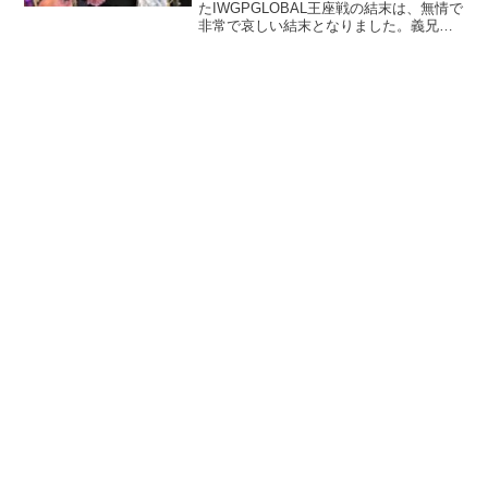
たIWGPGLOBAL王座戦の結末は、無情で
非常で哀しい結末となりました。義兄弟
と言える弟SANADAが公然とタイチを裏
切り、BULLET CLUB WAR DOGSに寝返
った！？そして、SAVAGE K...