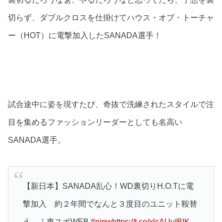
切らず、ダブルクロスを仕掛けてハウス・オブ・トーチャ
ー（HOT）に電撃加入したSANADA選手！
試合途中に姿を現すたび、奇抜で洗練されたスタイルで注
目を集めるファッションリーダーとしても名高い
SANADA選手。
【新日本】SANADA乱心！WD裏切りH.O.Tに電
撃加入 約２年間でなんと３度目のユニット鞍替
え ｜東スポWEB
#njpw
https://t.co/xlcAUuIBIK