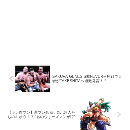
SAKURA GENESIS⑥NEVER王座戦で大
岩がTAKESHITAへ過激発言！？
【キン肉マン】週プレ487話 ロボ超人た
ちのキボウ！？ “あのウォーズマンが!?”