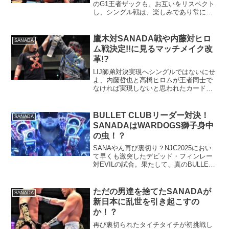
のG1王者ザックも、お互いをリスペクト
し、シングル戦は、楽しみであり常に進
化していると話します。そのSANADA
が、タッグ戦ながら、フロントマン ザッ
クからフォール勝ち！その勢いよろし
鷹木対SANADA戦や内藤対ヒロ
SANADA
く、SANADA...
ム戦決定!!に見るマッチメイク改
革!?
LIJ師弟対決実現へシングルではないにせ
よ、内藤哲也と高橋ヒロムが王者同士で
なければ実現しないと思われたカードが
遂に決定しました！G１でも、２ブロッ
ク制になったとはいえ、ようやく実現す
る鷹木信悟対SANADA戦。更には、互い
BULLET CLUBリーダー対決！
SANADA
に待ち望んでいた...
SANADAはWARDOGS獅子身中
の虫！？
SANAやん再び裏切り？NJC2025におい
て早くも激突したデビッド・フィンレー
対EVILの試合。果たして、真のBULLET
CLUBとは誰なのか、リーダーとしての地
位を賭けた戦いに注目が集まりました。
フィンレー「俺は『NEW JAPAN ...
ただの男達を捨てたSANADAが
SANADA
新日本に乱世を引き起こすの
か！？
再び裏切られたタイチタイチが初挑戦し