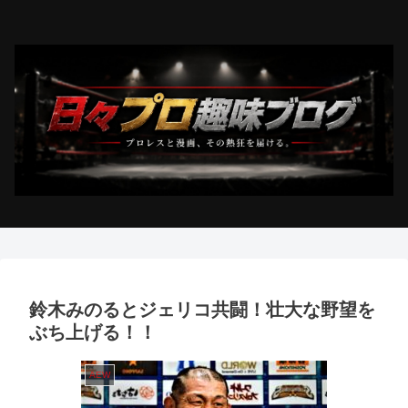
鈴木みのるとジェリコ共闘！壮大な野望を
ぶち上げる！！
AEW