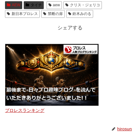
AEW
タイチ
aew
クリス・ジェリコ
新日本プロレス
禁断の扉
鈴木みのる
シェアする
プロレスランキング
hirosun