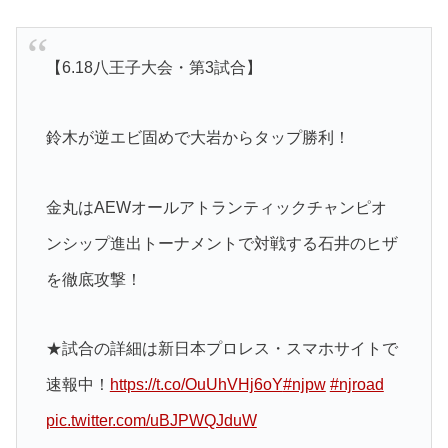
【6.18八王子大会・第3試合】
鈴木が逆エビ固めで大岩からタップ勝利！
金丸はAEWオールアトランティックチャンピオ
ンシップ進出トーナメントで対戦する石井のヒザ
を徹底攻撃！
★試合の詳細は新日本プロレス・スマホサイトで
速報中！
https://t.co/OuUhVHj6oY
#njpw
#njroad
pic.twitter.com/uBJPWQJduW