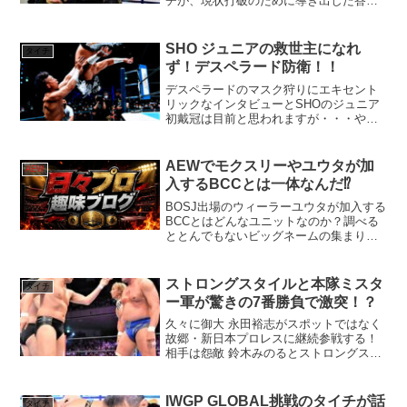
チが、現状打破のために導き出した答え
とは！？
SHO ジュニアの救世主になれ
タイチ
ず！デスペラード防衛！！
デスペラードのマスク狩りにエキセント
リックなインタビューとSHOのジュニア
初戴冠は目前と思われますが・・・やは
りデスペラードの強さは伊達じゃな
い！？
AEWでモクスリーやユウタが加
AEW
入するBCCとは一体なんだ⁉︎
BOSJ出場のウィーラーユウタが加入する
BCCとはどんなユニットなのか？調べる
ととんでもないビッグネームの集まりだ
った！？
ストロングスタイルと本隊ミスタ
タイチ
ー軍が驚きの7番勝負で激突！？
久々に御大 永田裕志がスポットではなく
故郷・新日本プロレスに継続参戦する！
相手は怨敵 鈴木みのるとストロングスタ
イル。ストロングスタイルと闘ってきた
ミスターはどんな試合を見せてくれるの
か！？
IWGP GLOBAL挑戦のタイチが話
タイチ