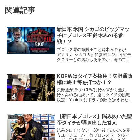
関連記事
新日本 米国 シカゴのビッグマッ
タイチ
チにプロレス王 鈴木みのる参
戦！？
プロレス界の海賊王こと鈴木みのるが、
アメリカ シカゴ大会に参戦！ジェイやモ
クスリーとの絡みもあるのか、海の向こ
うも目が離せません！！
KOPWはタイチ案採用！矢野通政
タイチ
権に終止符を打つか！？
矢野通が持つKOPWに鈴木軍から金丸、
鈴木みのるに続いて、遂にタイチの挑戦
決定！Youtubeにドラマ演出と冴えわたる
タイチが本業で一気に躍り出るか！？
【新日本プロレス】悩み抜いた聖
タイチ
帝タイチが導き出した答え
結果を出せてない、30年後！の未来を憂
うユーチューバー兼プロレスラーのタイ