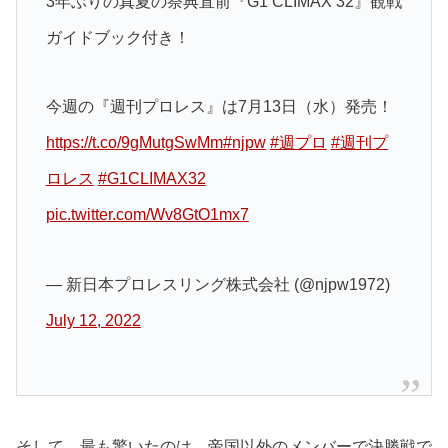
3年ぶりの真夏の祭典直前『G1 CLIMAX 32』観戦
ガイドブック付き！
今週の『週刊プロレス』は7月13日（水）発売！
https://t.co/9gMutgSwMm
#njpw
#週プロ
#週刊プ
ロレス
#G1CLIMAX32
pic.twitter.com/Wv8GtO1mx7
— 新日本プロレスリング株式会社 (@njpw1972)
July 12, 2022
そして、最も驚いたのは、帝国以外のメンバーで決勝戦で