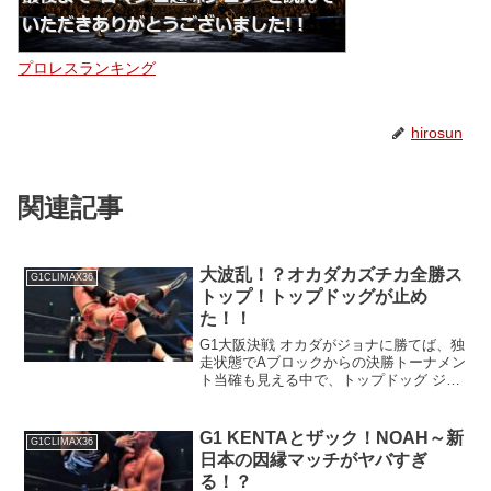
プロレスランキング
hirosun
関連記事
大波乱！？オカダカズチカ全勝ス
G1CLIMAX36
トップ！トップドッグが止め
た！！
G1大阪決戦 オカダがジョナに勝てば、独
走状態でAブロックからの決勝トーナメン
ト当確も見える中で、トップドッグ ジョ
ナが大仕事をやってのけた！？
G1 KENTAとザック！NOAH～新
G1CLIMAX36
日本の因縁マッチがヤバすぎ
る！？