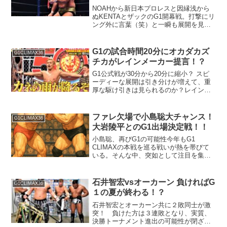
NOAHから新日本プロレスと因縁浅から
ぬKENTAとザックのG1開幕戦。打撃にリ
ング外に言葉（笑）と一瞬も展開を見逃
せない！？
G1の試合時間20分にオカダカズ
G1CLIMAX36
チカがレインメーカー提言！？
G1公式戦が30分から20分に縮小？ スピ
ーディーな展開は引き分けが増えて、重
厚な駆け引きは見られるのか？レインメ
ーカーが物申す！？
ファレ欠場で小島聡大チャンス！
G1CLIMAX36
大岩陵平とのG1出場決定戦！！
小島聡、再びG1の可能性今年もG1
CLIMAXの本戦を巡る戦いが熱を帯びて
いる。そんな中、突如として注目を集め
るカードが追加された。欠場となったド
ン・ファレの代役として、小島聡がG1本
戦出場決定戦に急遽名乗りを上げたの
石井智宏vsオーカーン 負ければG
G1CLIMAX36
だ。対戦相手は若きラ...
１の夏が終わる！？
石井智宏とオーカーン共に２敗同士が激
突！ 負けた方は３連敗となり、実質、
決勝トーナメント進出の可能性が閉ざさ