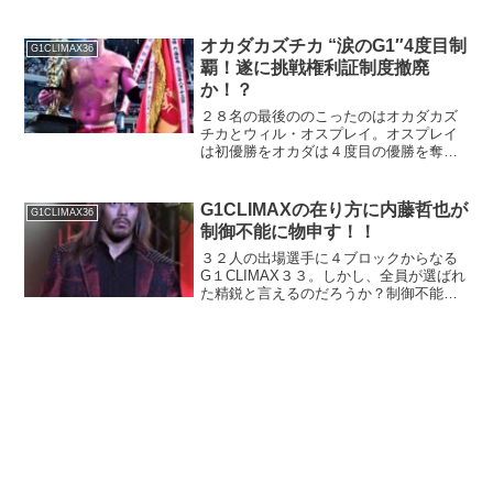
れるだけに果たしてどうなる！？
オカダカズチカ “涙のG1″4度目制
G1CLIMAX36
覇！遂に挑戦権利証制度撤廃
か！？
２８名の最後ののこったのはオカダカズ
チカとウィル・オスプレイ。オスプレイ
は初優勝をオカダは４度目の優勝を奪う
べく、本当のクライマックスがキタ！！
G1CLIMAXの在り方に内藤哲也が
G1CLIMAX36
制御不能に物申す！！
３２人の出場選手に４ブロックからなる
G１CLIMAX３３。しかし、全員が選ばれ
た精鋭と言えるのだろうか？制御不能な
カリスマ 内藤哲也の言葉鋭く切り込
む！？