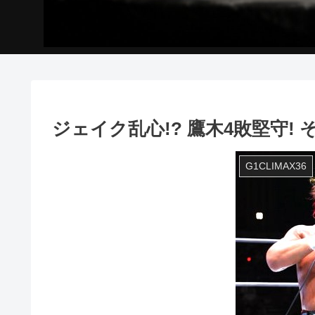
ジェイク乱心!? 鷹木4敗堅守! 
G1CLIMAX36