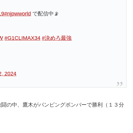
19
#njpwworld
で配信中📡
W
#G1CLIMAX34
#決めろ最強
2, 2024
激闘の中、鷹木がパンピングボンバーで勝利（１３分