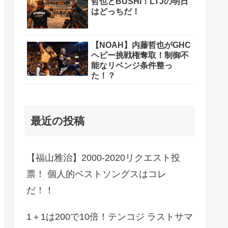
哲也とBUSHI！LTJの明日
はどっちだ！
【NOAH】内藤哲也がGHC
ヘビー挑戦権奪取！制御不
能なリベンジ条件整っ
た！？
最近の投稿
【福山雅治】2000-2020リクエスト投
票！ 個人的ベストソングスはコレ
だ！！
1＋1は200で10倍！テンコジ ラストサマ