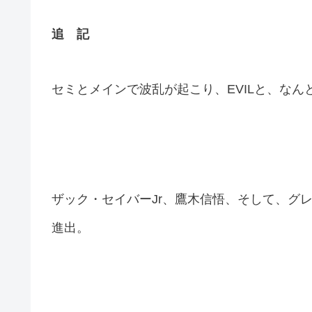
追 記
セミとメインで波乱が起こり、EVILと、なん
ザック・セイバーJr、鷹木信悟、そして、グレ
進出。