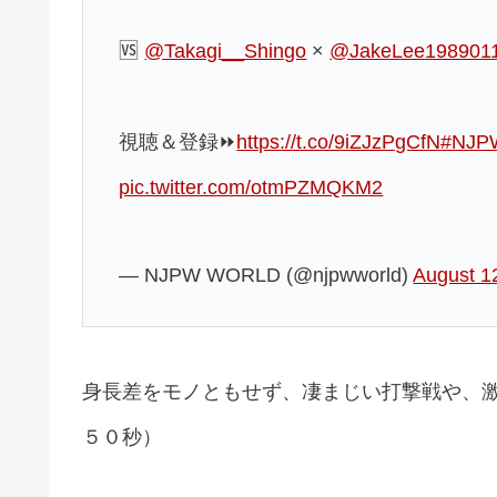
🆚
@Takagi__Shingo
×
@JakeLee198901
視聴＆登録⏩
https://t.co/9iZJzPgCfN
#NJP
pic.twitter.com/otmPZMQKM2
— NJPW WORLD (@njpwworld)
August 1
身長差をモノともせず、凄まじい打撃戦や、
５０秒）