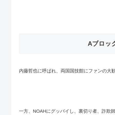
Aブロッ
内藤哲也に呼ばれ、両国国技館にファンの大
一方、NOAHにグッバイし、裏切り者、詐欺