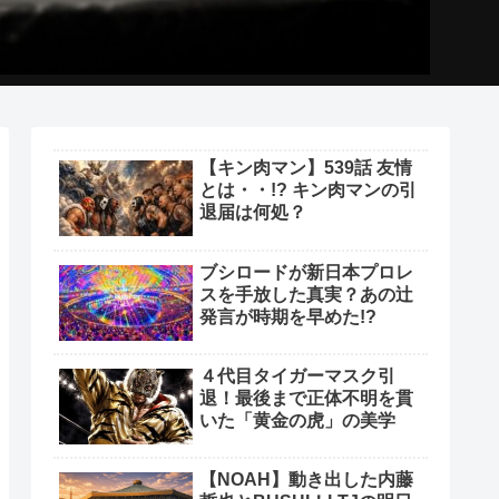
【キン肉マン】539話 友情
とは・・!? キン肉マンの引
退届は何処？
ブシロードが新日本プロレ
スを手放した真実？あの辻
発言が時期を早めた!?
４代目タイガーマスク引
退！最後まで正体不明を貫
いた「黄金の虎」の美学
【NOAH】動き出した内藤