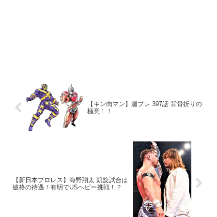
【キン肉マン】週プレ 397話 背骨折りの
極意！！
【新日本プロレス】海野翔太 凱旋試合は
破格の待遇！有明でUSヘビー挑戦！？