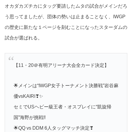
オカダカズチカにタッグ要請したムタの試合がメインだろ
う思ってましたが、団体の勢いは止まることなく、IWGP
の歴史に新たな１ページを刻むことになったスターダムの
試合が選ばれる。
【11・20＠有明アリーナ大会全カード決定】
🌟メインは“IWGP女子トーナメント決勝戦”岩谷麻
優vsKAIRI❣✨
セミでUSヘビー級王者・オスプレイに“凱旋帰
国”海野が挑戦‼
🌟QQ vs DDM 6人タッグマッチ決定❣