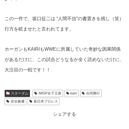
この一件で、坂口征二は “人間不信”の書置きを残し（笑）
行方を眩ませたと言われてます。
ホーガンもKAIRIもWWEに所属していた奇妙な因果関係
があるだけに、この試合どうなるか全く読めないだけに、
大注目の一戦です！！
スターダム
IWGP女子王座
kairi
合同興行
岩谷麻優
新日本プロレス
シェアする