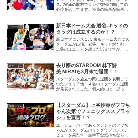
スポWebの取材でリング復帰に向けての
心境を話してます。怪我の箇所が箇所だ
けに、ファンもぽい族もとても心配です
が、状況は回復に向かっているようで
す。プロレスラーとは比べるべくもない
新日本ドーム大会,岩谷-キッドの
スターダム
ですが、私も頸椎を少し損...
タッグは成立するのか！？
新日本プロレス１.５東京ドーム大会にス
ターダムが出場。岩谷・キッド対たむ・
上谷のユニットを超えた試合ですが、果
たして試合として成立するのか！？
去り際のSTARDOM 林下詩
スターダム
美,MIRAIら3月末で退団！！
スターダムを旅立つ既に退団を表明して
いたジュリア他、４名のスターダム退団
が発表されました。個人的には、思って
たより少ないのかなぁと率直に思いまし
た。しかし、最高峰王座ワールド・オ
ブ・スターダム(赤いベルト)に戴冠、東ス
【スターダム】上谷沙弥がフワち
スターダム
ポ女子プロレス大賞も受...
ゃん次第でフェニックススプラッ
シュを宣言！？
ユーチューバーでありタレントのフワち
ゃんがスターダムのリングでプロレスデ
ビューを果たす！生半可な気持ちなら、