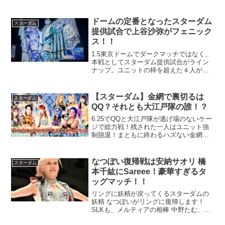
叩き潰すと宣言する上谷沙弥！果たし
て、フワちゃんのデビュー戦はどうな
る！？
ドームの定番となったスターダム
スターダム
提供試合で上谷沙弥がフェニック
ス！！
1.5東京ドームでダークマッチではなく、
本戦としてスターダム提供試合がライン
ナップ。ユニットの枠を超えた４人が激
しくも華麗に魅せる！！
【スターダム】金網で裏切るは
スターダム
QQ？それとも大江戸隊の誰！？
6.25でQQと大江戸隊が逃げ場のないケー
ジで総力戦！残された一人はユニット強
制脱退！まともに終わるハズない金網マ
ッチでダブルクロスはあるのか！？
なつぽい復帰戦は安納サオリ 橋
スターダム
本千紘にSareee！豪華すぎるタ
ッグマッチ！！
リングに妖精が戻ってくるスターダムの
妖精 なつぽいがリングに復帰します！
SLKも、メルティアの相棒 中野たむ、そ
してなつぽい復帰とリング上がスペシャ