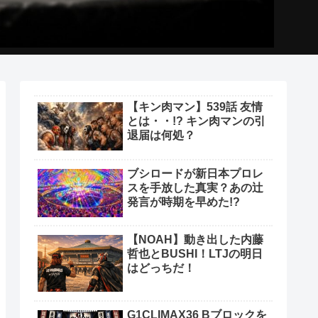
【キン肉マン】539話 友情
とは・・!? キン肉マンの引
退届は何処？
ブシロードが新日本プロレ
スを手放した真実？あの辻
発言が時期を早めた!?
【NOAH】動き出した内藤
哲也とBUSHI！LTJの明日
はどっちだ！
G1CLIMAX36 Bブロックを