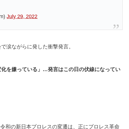
m)
July 29, 2022
会で涙ながらに発した衝撃発言。
変化を嫌っている」…発言はこの日の伏線になってい
！令和の新日本プロレスの変遷は、正にプロレス革命