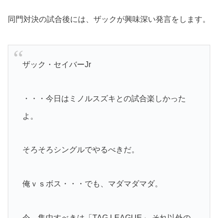
同門対決の試合後には、ザックが興味深い発言をします。
ザック・セイバーJr
・・・今日はミノルスズキとの試合楽しかった
よ。
そろそろシングルでやるべきだ。
俺ｖｓボス・・・でも、マダマダマダ。
今、集中すべきは「TAG LEAGUE」 それ以外の