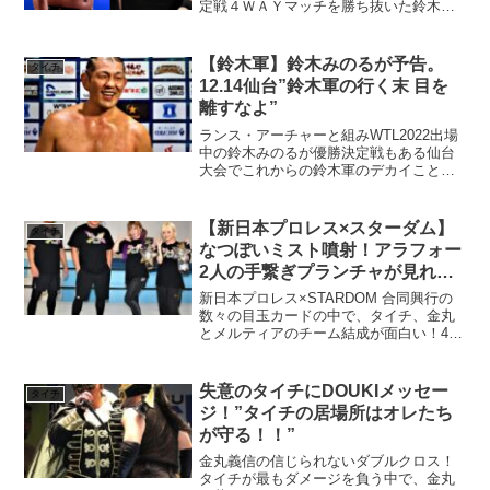
定戦４ＷＡＹマッチを勝ち抜いた鈴木み
のるが初の "ＫＯＰＷ保持者 " となります
（鈴木がゴッチ式パイルドライバーで矢
野をピンフォール）決着後、矢野通が鈴
【鈴木軍】鈴木みのるが予告。
タイチ
木を手錠でトッ...
12.14仙台”鈴木軍の行く末 目を
離すなよ”
ランス・アーチャーと組みWTL2022出場
中の鈴木みのるが優勝決定戦もある仙台
大会でこれからの鈴木軍のデカイことを
予告！？
【新日本プロレス×スターダム】
タイチ
なつぽいミスト噴射！アラフォー
2人の手繋ぎプランチャが見れる
のか⁉︎
新日本プロレス×STARDOM 合同興行の
数々の目玉カードの中で、タイチ、金丸
とメルティアのチーム結成が面白い！4人
連携の大技に、タイチ金丸の秘密の連携
技も見れるのか！？
失意のタイチにDOUKIメッセー
タイチ
ジ！”タイチの居場所はオレたち
が守る！！”
金丸義信の信じられないダブルクロス！
タイチが最もダメージを負う中で、金丸