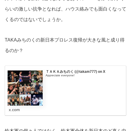
らいの激しい抗争となれば、ハウス絡みでも面白くなって
くるのではないでしょうか。
TAKAみちのくの新日本プロレス復帰が大きな風と成り得
るのか？
ＴＡＫＡみちのく (@takam777) on X
Appreciate everyone!
x.com
鈴木軍の個々人ではなく、鈴木軍全体を新日本のど真ん中