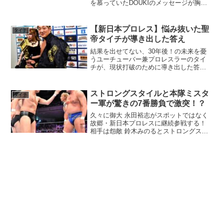
を慕っていたDOUKIのメッセージが胸に
響いてくる！！
【新日本プロレス】悩み抜いた聖
タイチ
帝タイチが導き出した答え
結果を出せてない、30年後！の未来を憂
うユーチューバー兼プロレスラーのタイ
チが、現状打破のために導き出した答え
とは！？
ストロングスタイルと本隊ミスタ
タイチ
ー軍が驚きの7番勝負で激突！？
久々に御大 永田裕志がスポットではなく
故郷・新日本プロレスに継続参戦する！
相手は怨敵 鈴木みのるとストロングスタ
イル。ストロングスタイルと闘ってきた
ミスターはどんな試合を見せてくれるの
か！？