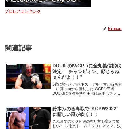
プロレスランキング
hirosun
関連記事
DOUKIのIWGPJrに金丸義信挑戦
タイチ
決定！”チャンピオン、顔じゃね
ぇんだよ！！”
3強に勝ったハポネス・デル・マル石森太
二に真っ向から勝利したIWGPJr王者
DOUKIに異論を挟む王者は選手もファン
もいないのではないでしょうか。ヒロム
にデスペに、石森と最強の３強にシング
ルで勝てる選手なんてまずいません。し
鈴木みのる奪取で”KOPW2022″
タイチ
かし、かつての...
に新しい風が吹く！！
これまでのＫＯＰＷの在り方を変えて欲
しい１.５東京ドーム「ＫＯＰＷ２２」決