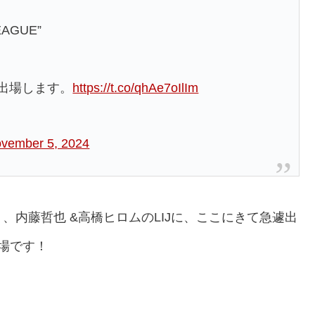
LEAGUE”
に出場します。
https://t.co/qhAe7oIlIm
vember 5, 2024
内藤哲也 &高橋ヒロムのLIJに、ここにきて急遽出
場です！