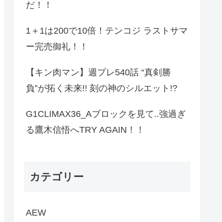
だ！！
1＋1は200で10倍！テンコジ ラストサマ
ー完売御礼！！
【キン肉マン】週プレ540話 “真剣勝
負”が拓く未来!! 刻の神のシルエット!?
G1CLIMAX36_Aブロックを見て..強過ぎ
る鷹木信悟へTRY AGAIN！！
カテゴリー
AEW