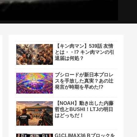
【キン肉マン】539話 友情
とは・・!? キン肉マンの引
退届は何処？
ブシロードが新日本プロレ
スを手放した真実？あの辻
発言が時期を早めた!?
【NOAH】動き出した内藤
哲也とBUSHI！LTJの明日
はどっちだ！
G1CLIMAX36 Bブロックを