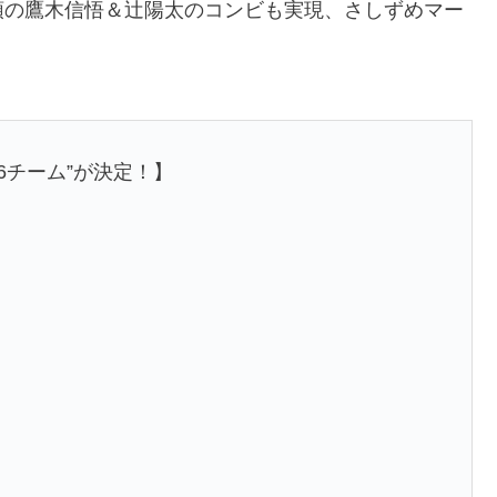
頭の鷹木信悟＆辻陽太のコンビも実現、さしずめマー
“16チーム”が決定！】