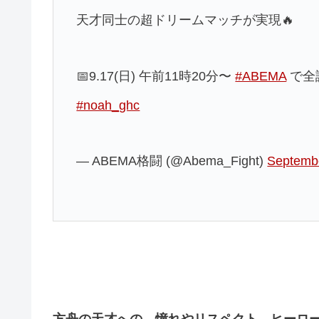
天才同士の超ドリームマッチが実現🔥
📅9.17(日) 午前11時20分〜
#ABEMA
で全
#noah_ghc
— ABEMA格闘 (@Abema_Fight)
Septembe
方舟の天才への、憧れやリスペクト、ヒーローで