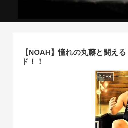
【NOAH】憧れの丸藤と闘え
ド！！
NOAH