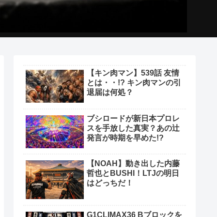
【キン肉マン】539話 友情
とは・・!? キン肉マンの引
退届は何処？
ブシロードが新日本プロレ
スを手放した真実？あの辻
発言が時期を早めた!?
【NOAH】動き出した内藤
哲也とBUSHI！LTJの明日
はどっちだ！
G1CLIMAX36 Bブロックを