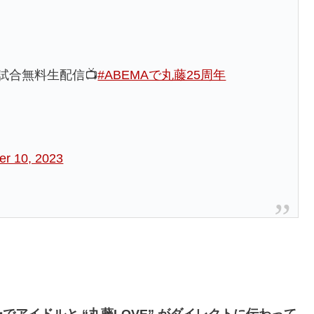
試合無料生配信📺
#ABEMAで丸藤25周年
r 10, 2023
アイドルと “丸藤LOVE” がダイレクトに伝わって