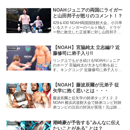
NOAHジュニアの両国にライガー
NOAH
と山田邦子が怒りのコメント！？
429＆430 NOAH両国国技館大会。小川率
いるスティンガーのベルト独占、ドラゲ
ー勢に敗北した正規軍に対し山田邦子
が！？
【NOAH】宮脇純太 立志編!? 近
NOAH
藤修司に弟子入り!!
リング上でもがき続けるNOAHジュニア
のホープ 宮脇純太が大きな行動を起こ
す。キングコング 近藤修司に弟子入りを
直談判！変わっていけるのは自分だ
け！！
【NOAH】藤波辰爾が元弟子 征
NOAH
矢学に抱く思いとは・・・
藤波辰爾と征矢学の師弟タッグ１２.２
NOAH 横浜武道館大会で師弟コンビ対師
弟コンビの注目の対決が実現！元は師匠
と弟子の間柄（無我ワールド）であった
藤波辰爾と征矢学ですが、長い間リング
上での接点はありませんでした。その件
潮崎豪が予告する”みんなに伝え
NOAH
に関して、征矢学は"...
たいことがある” とは？