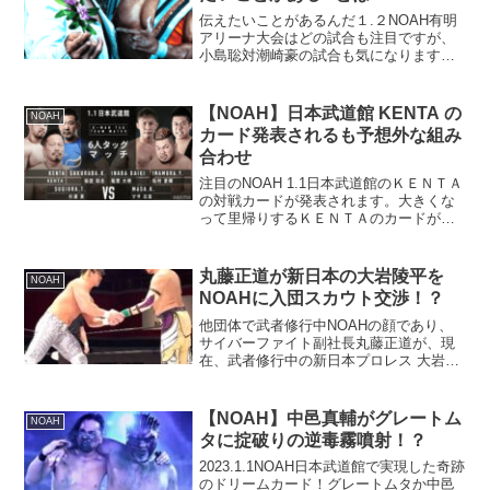
伝えたいことがあるんだ１.２NOAH有明
アリーナ大会はどの試合も注目ですが、
小島聡対潮崎豪の試合も気になります。
ラリアット（クローズライン）を得意と
する両選手だけに一撃必殺の剛腕対決。
潮崎は、小島に一度も勝ってないような
【NOAH】日本武道館 KENTA の
NOAH
ので、もう絶対に負け...
カード発表されるも予想外な組み
合わせ
注目のNOAH 1.1日本武道館のＫＥＮＴＡ
の対戦カードが発表されます。大きくな
って里帰りするＫＥＮＴＡのカードがこ
れでいいのだろうか？
丸藤正道が新日本の大岩陵平を
NOAH
NOAHに入団スカウト交渉！？
他団体で武者修行中NOAHの顔であり、
サイバーファイト副社長丸藤正道が、現
在、武者修行中の新日本プロレス 大岩陵
平獲得に動くかもしれません（入団交
渉）ノアのホープ 清宮海斗の誘いを受
け、海外でなく、NOAHを武者修行の地
【NOAH】中邑真輔がグレートム
NOAH
に選び、強者に揉まれ...
タに掟破りの逆毒霧噴射！？
2023.1.1NOAH日本武道館で実現した奇跡
のドリームカード！グレートムタか中邑