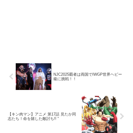
NJC2025覇者は両国でIWGP世界ヘビー
級に挑戦！！
【キン肉マン】アニメ 第17話 見たか同
志たち！命を賭した敵討ち!! “