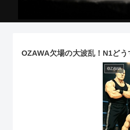
OZAWA欠場の大波乱！N1ど
OZAWA