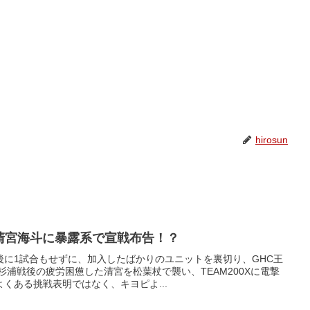
hirosun
が清宮海斗に暴露系で宣戦布告！？
後に1試合もせずに、加入したばかりのユニットを裏切り、GHC王
杉浦戦後の疲労困憊した清宮を松葉杖で襲い、TEAM200Xに電撃
くある挑戦表明ではなく、キヨピよ...