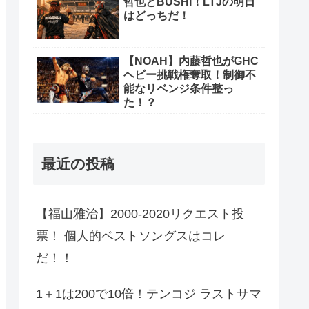
哲也とBUSHI！LTJの明日
はどっちだ！
【NOAH】内藤哲也がGHC
ヘビー挑戦権奪取！制御不
能なリベンジ条件整っ
た！？
最近の投稿
【福山雅治】2000-2020リクエスト投
票！ 個人的ベストソングスはコレ
だ！！
1＋1は200で10倍！テンコジ ラストサマ