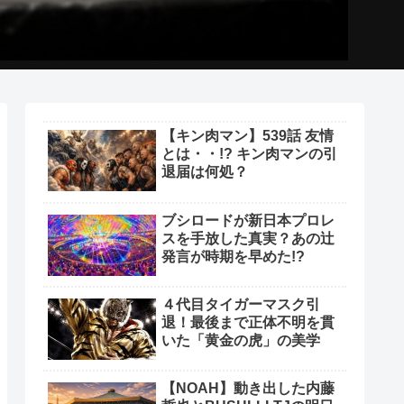
【キン肉マン】539話 友情
とは・・!? キン肉マンの引
退届は何処？
ブシロードが新日本プロレ
スを手放した真実？あの辻
発言が時期を早めた!?
４代目タイガーマスク引
退！最後まで正体不明を貫
いた「黄金の虎」の美学
【NOAH】動き出した内藤