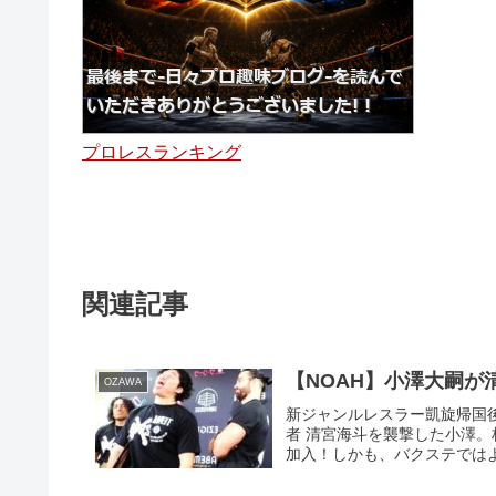
プロレスランキング
関連記事
【NOAH】小澤大嗣
OZAWA
新ジャンルレスラー凱旋帰国
者 清宮海斗を襲撃した小澤。
加入！しかも、バクステではよ