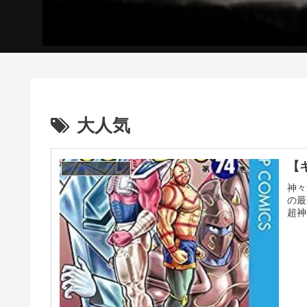
大人気
【
キン肉マン・アニメ
神々
の最
超神