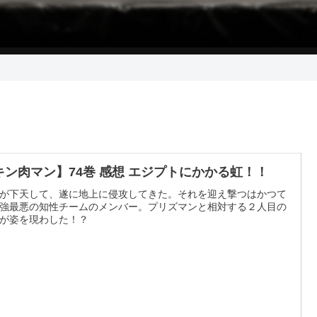
キン肉マン】74巻 感想 エジプトにかかる虹！！
が下天して、遂に地上に侵攻してきた。それを迎え撃つはかつて
強最悪の知性チームのメンバー。プリズマンと相対する２人目の
が姿を現わした！？