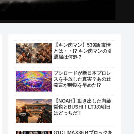
【キン肉マン】539話 友情
とは・・!? キン肉マンの引
退届は何処？
ブシロードが新日本プロレ
スを手放した真実？あの辻
発言が時期を早めた!?
【NOAH】動き出した内藤
哲也とBUSHI！LTJの明日
はどっちだ！
G1CLIMAX36 Bブロックを