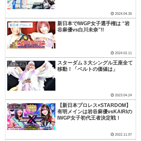
2024.04.30
新日本でIWGP女子選手権は “岩
新日本プロレス
谷麻優vs白川未奈”!!
2024.02.11
スターダム３大シングル王座全て
スターダム
移動！「ベルトの価値は」
2023.04.24
【新日本プロレス×STARDOM】
スターダム
有明メインは岩谷麻優vsKAIRIの
IWGP女子初代王者決定戦！
2022.11.07