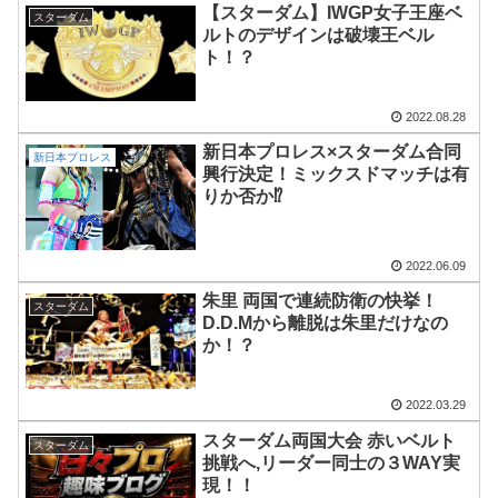
【スターダム】IWGP女子王座ベ
スターダム
ルトのデザインは破壊王ベル
ト！？
2022.08.28
新日本プロレス×スターダム合同
新日本プロレス
興行決定！ミックスドマッチは有
りか否か⁉︎
2022.06.09
朱里 両国で連続防衛の快挙！
スターダム
D.D.Mから離脱は朱里だけなの
か！？
2022.03.29
スターダム両国大会 赤いベルト
スターダム
挑戦へ,リーダー同士の３WAY実
現！！