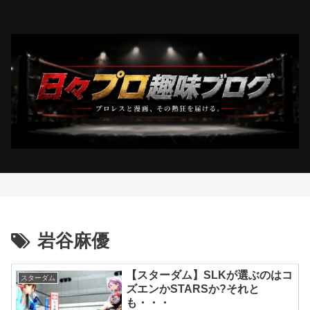
岩谷麻優
【スターダム】SLKが選ぶのはコ
スターダム
ズエンかSTARSか?それと
も・・・