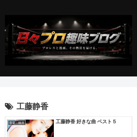
工藤静香
工藤静香 好きな曲 ベスト５
音楽・映画