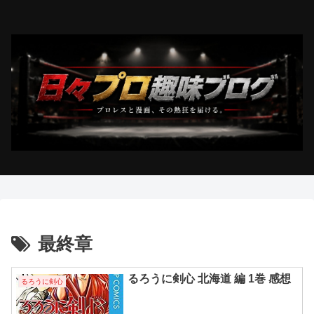
最終章
るろうに剣心 北海道 編 1巻 感想
るろうに剣心