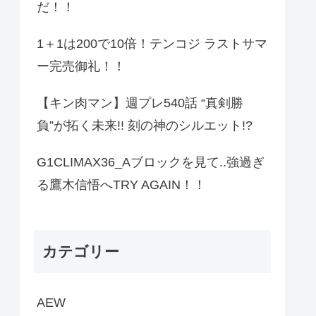
だ！！
1＋1は200で10倍！テンコジ ラストサマ
ー完売御礼！！
【キン肉マン】週プレ540話 “真剣勝
負”が拓く未来!! 刻の神のシルエット!?
G1CLIMAX36_Aブロックを見て..強過ぎ
る鷹木信悟へTRY AGAIN！！
カテゴリー
AEW