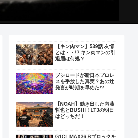
【キン肉マン】539話 友情
とは・・!? キン肉マンの引
退届は何処？
ブシロードが新日本プロレ
スを手放した真実？あの辻
発言が時期を早めた!?
【NOAH】動き出した内藤
哲也とBUSHI！LTJの明日
はどっちだ！
G1CLIMAX36 Bブロックを