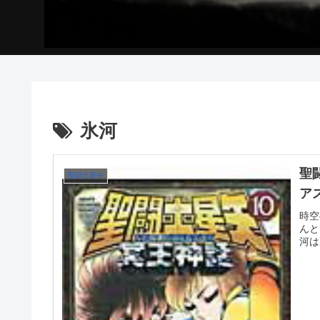
氷河
聖
聖闘士星矢
ア
時空
んと
河は