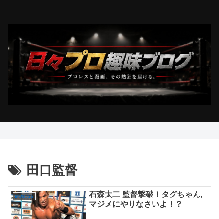
田口監督
石森太二 監督撃破！タグちゃん,
BOSJ32
マジメにやりなさいよ！？