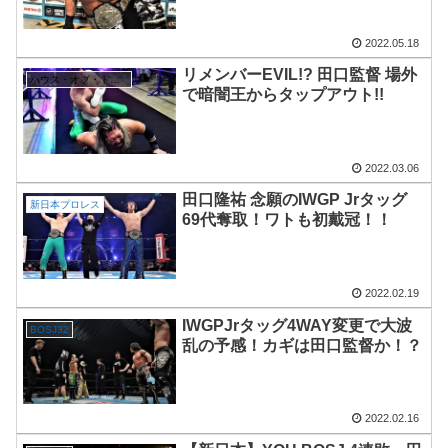
2022.05.18
リメンバーEVIL!? 田口監督 場外
ハウス・オブ・トーチャー
で暗闇王からタップアウト!!
2022.03.06
田口隆祐 念願のIWGP Jrタッグ
新日本プロレス
69代奪取！ワトも初戴冠！！
2022.02.19
IWGPJrタッグ4WAY変更で大波
BOSJ32
乱の予感！カギは田口監督か！？
2022.02.16