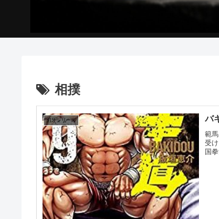
相撲
バ
刃牙シリーズ
範馬
受け
国拳