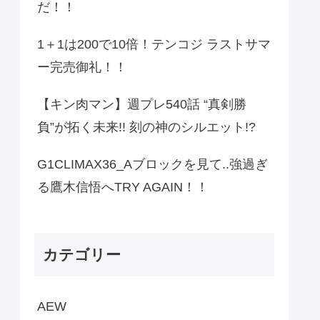
だ！！
1＋1は200で10倍！テンコジ ラストサマ
ー完売御礼！！
【キン肉マン】週プレ540話 “真剣勝
負”が拓く未来!! 刻の神のシルエット!?
G1CLIMAX36_Aブロックを見て..強過ぎ
る鷹木信悟へTRY AGAIN！！
カテゴリー
AEW