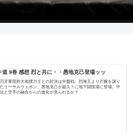
キ道 9巻 感想 烈と共に・・愚地克己登場ッッ
刃牙軍団対大相撲力士との対決は中盤戦。烈海王より片腕を譲り
たリーサルウェポン、愚地克己が超久々に地下闘技場に登場。中
法と空手の融合からの進化が見られるか？