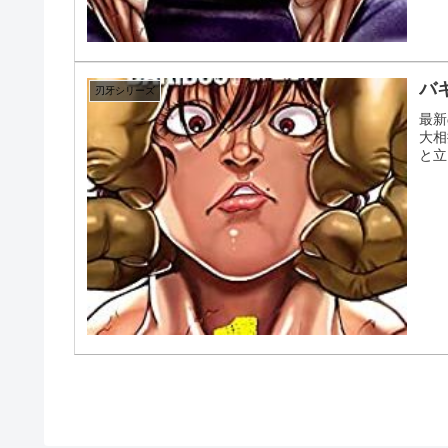
バ
刃牙シリーズ
最新
大相
と立