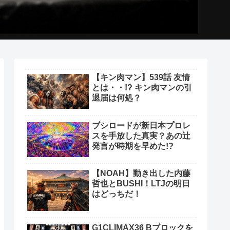
【キン肉マン】539話 友情
とは・・!? キン肉マンの引
退届は何処？
ブシロードが新日本プロレ
スを手放した真実？あの辻
発言が時期を早めた!?
【NOAH】動き出した内藤
哲也とBUSHI！LTJの明日
はどっちだ！
G1CLIMAX36 Bブロックを