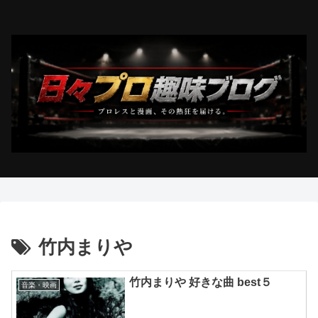
竹内まりや
竹内まりや 好きな曲 best５
音楽・映画