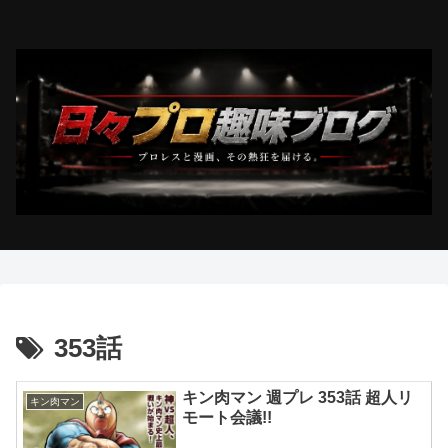
353話
キン肉マン 週プレ 353話 超人リ
キン肉マン
モート会議!!