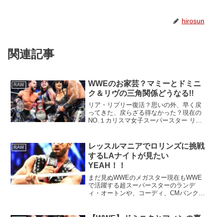
hirosun
関連記事
WWEのお家芸？マミーとドミニ
RAW
ク＆リヴの三角関係どうなる!!
リア・リプリー復活？思いの外、早く戻
ってきた、戻らざる得なかった？現在の
NO.１カリスマ女子スーパースター リ
ア・リプリーがRAWに戻ってきました！
マミーとして、大いに可愛がってた
（笑）大ブーイング男ドミニクが、こと
レッスルマニアでロリンズに挑戦
RAW
もあろうに現WWE女子王...
するLAナイトが見たい
YEAH！！
まだ見ぬWWEのメガスター現在もWWE
で活躍する超スーパースターのランデ
ィ・オートンや、コーディ、CMパンク。
日本でもお馴染みのAJスタイルズや、フ
ィン・ベイラー、SHINSUKE
NAKAMURAらは、何度も、来日していま