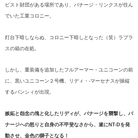
ビスト財団がある場所であり、バナージ・リンクスが住ん
でいた工業コロニー。
灯台下暗しならぬ、コロニー下暗しとなった（笑）ラプラ
スの箱の在処。
しかし、重装備を追加したフルアーマー・ユニコーンの前
に、黒いユニコーン２号機、リディ・-マーセナスが操縦
するバンシィが出現。
嫉妬と怨念の塊と化したリディが、バナージを襲撃し、バ
ナージへの怒りと自身の不甲斐なさから、遂にNT-Dを発
動させ、金色の獅子となる！