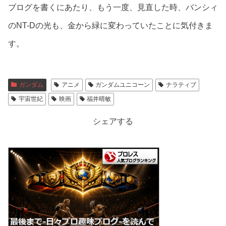
ブログを書くにあたり、もう一度、見直した時、バンシィ
のNT-Dの光も、金から緑に変わっていたことに気付きま
す。
ガンダム
アニメ
ガンダムユニコーン
ナラティブ
宇宙世紀
映画
福井晴敏
シェアする