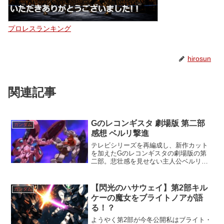
プロレスランキング
hirosun
関連記事
Gのレコンギスタ 劇場版 第二部
ガンダム
感想 ベルリ撃進
テレビシリーズを再編成し、新作カット
を加えたGのレコンギスタの劇場版の第
二部。悲壮感を見せない主人公ベルリ
は、アムロやバナージらと違う、魅力を
持ち、躍動する。
【閃光のハサウェイ】第2部キル
ガンダム
ケーの魔女をブライトノアが語
る！？
ようやく第2部が今冬公開私はブライト・