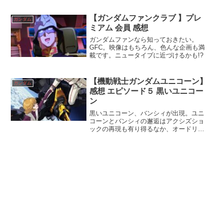
【ガンダムファンクラブ 】プレ
ガンダム
ミアム 会員 感想
ガンダムファンなら知っておきたい。
GFC。映像はもちろん、色んな企画も満
載です。ニュータイプに近づけるかも!?
【機動戦士ガンダムユニコーン】
ガンダム
感想 エピソード５ 黒いユニコー
ン
黒いユニコーン、バンシィが出現。ユニ
コーンとバンシィの邂逅はアクシズショ
ックの再現も有り得るなか、オードリー
ととマリーダ奪還に動くバナージ・リン
クス。そして、再び、宇宙に上がること
ができるか。