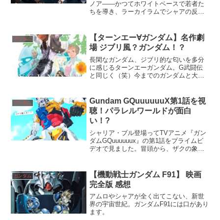
ノア――かつてホワイトベースで若者た
ちを導き、ラーカイラムでシャアの反乱
を鎮めた指揮官だ。その私が、いまはひ
とりの父として、息子ハサウェイを描く
物語を見守ることになるとは思わなかっ
【ターンエー∀ガンダム】名作劇
ガンダム
た。2021年に公開さ...
場 ジブリ風？ガンダム！？
長閑なガンダム、ジブリ的な匂いを多分
に感じるターンエーガンダム。G武闘伝
と同じく（笑）今までのガンダムと大き
く一線を画すガンダム作品です。
Gundam GQuuuuuuX第1話を視
ガンダム
聴！パラレルワールドが面白
い！?
シャリア・ブル登場ってTVアニメ『ガン
ダムGQuuuuuux』の第1話をプライムビ
デオで見ました。冒頭から、ザクの象徴
的なモノアイが暗闇を切り裂くように描
かれ、その時点で既に『機動戦士ガンダ
ム』（いわゆる“ファーストガンダム”）を
【機動戦士ガンダム F91】 映画
ガンダム
愛するファ...
完全版 感想
アムロやシャアが全く出てこない、新世
界の宇宙世紀。ガンダムF91には口があり
ます。