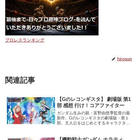
プロレスランキング
hirosun
関連記事
【Gのレコンギスタ】 劇場版 第1
ガンダム
部 感想 行け！コアファイター
ガンダム生みの親・富野由悠季監督の最
新作、Gのレコンギスタの劇場版・第１
部。主人公をはじめとするキャラクター
たちが、躍動し、コアファイターが発信
します！
【機動戦士ガンダム ナラティ