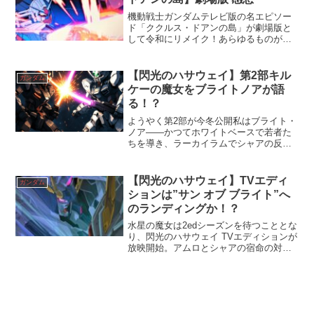
機動戦士ガンダムテレビ版の名エピソー
ド「ククルス・ドアンの島」が劇場版と
して令和にリメイク！あらゆるものが進
化するも、物語の根幹は変わっていませ
ん。
【閃光のハサウェイ】第2部キル
ガンダム
ケーの魔女をブライトノアが語
る！？
ようやく第2部が今冬公開私はブライト・
ノア――かつてホワイトベースで若者た
ちを導き、ラーカイラムでシャアの反乱
を鎮めた指揮官だ。その私が、いまはひ
とりの父として、息子ハサウェイを描く
物語を見守ることになるとは思わなかっ
【閃光のハサウェイ】TVエディ
ガンダム
た。2021年に公開さ...
ションは”サン オブ ブライト”へ
のランディングか！？
水星の魔女は2edシーズンを待つこととな
り、閃光のハサウェイ TVエディションが
放映開始。アムロとシャアの宿命の対決
から再び、戦いが始まる。