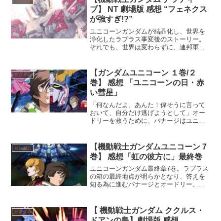
ガンダム
ブ】 NT 劇場版 感想 “フェネクス
が強すぎ!?”
ユニコーンガンダムが結晶化し、世界を
浄化したラプラス事変後のストーリー。
それでも、世界は変わらずに、連邦軍と
ルオ商会、袖付き存在がある限り、宇宙
の混沌が消えることはない。
【ガンダムユニコーン １巻/２
ガンダム
巻】 感想 「ユニコーンの日・赤
い彗星」
「何なんだよ、あんた！偉そうに言って
おいて、自分だけ逃げようとして」オー
ドリーを救うために、バナージはユニコ
ーンの搭乗する。ニュータイプの真実が
ここにある。
【機動戦士ガンダムユニコーン 7
ガンダム
巻】 感想「虹の彼方に」最終巻
ユニコーンガンダム最終章7巻。ラプラス
の箱の最終地点が明らかとなり、答えを
知る為に進むバナージとオードリー。そ
こに、敵となったバンシィを駆るリデ
ィ、そして、フル・フロンタルと最後の
決戦に挑む。
【 機動戦士ガンダム ククルス・
ガンダム
ドアンの島】劇場版 感想