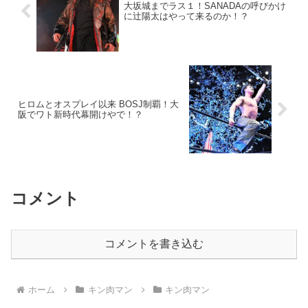
大坂城までラス１！SANADAの呼びかけ
に辻陽太はやって来るのか！？
ヒロムとオスプレイ以来 BOSJ制覇！大
阪でワト新時代幕開けやで！？
コメント
コメントを書き込む
ホーム
キン肉マン
キン肉マン