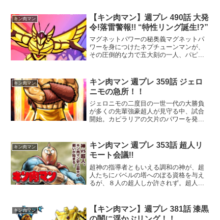
き込んだのか？
【キン肉マン】週プレ 490話 大発
キン肉マン
令!落雷警報!! “特性リング誕生!?”
マグネットパワーの秘奥義マグネットパ
ワーを身につけたネプチューンマンが、
その圧倒的な力で五大刻の一人、パピヨ
ンマンを追い詰め始めます。かつてあの
マリポーサすら寄せ付けず、勝利を収め
たパピヨンマンでしたが、マグネットパ
キン肉マン 週プレ 359話 ジェロ
キン肉マン
ワーの扱い方においてはネ...
ニモの急所！！
ジェロニモの二度目の一世一代の大勝負
が多くの先輩強豪超人が見守る中、試合
開始。カピラリアの欠片のパワーを発動
しつつ、遂にあの超大声の叫び、アパッ
チのおたけびが火を噴くか！？
キン肉マン 週プレ 353話 超人リ
キン肉マン
モート会議!!
超神の指導者ともいえる調和の神が、超
人たちにバベルの塔へのぼる資格を与え
るが、８人の超人しか許されず。超人と
ザ・マンは一体、誰に超人界の未来を託
すのか？ 更に、遠隔会議に久々にあの超
人が顔を出す！？
【キン肉マン】週プレ 381話 漆黒
キン肉マン
の闇に浮かぶリング！！