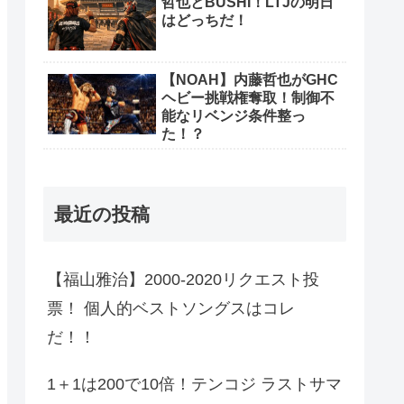
哲也とBUSHI！LTJの明日
はどっちだ！
【NOAH】内藤哲也がGHC
ヘビー挑戦権奪取！制御不
能なリベンジ条件整っ
た！？
最近の投稿
【福山雅治】2000-2020リクエスト投
票！ 個人的ベストソングスはコレ
だ！！
1＋1は200で10倍！テンコジ ラストサマ