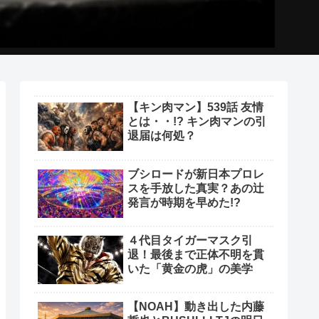
【キン肉マン】539話 友情
とは・・!? キン肉マンの引
退届は何処？
ブシロードが新日本プロレ
スを手放した真実？あの辻
発言が時期を早めた!?
４代目タイガーマスク引
退！最後まで正体不明を貫
いた「黄金の虎」の美学
【NOAH】動き出した内藤