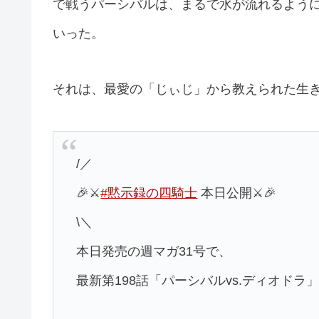
で戦うパーシバルは、まるで水が流れるよう
いった。
それは、最愛の「じぃじ」から教えられた生
/／
🎉⚔
#黙示録の四騎士
本日公開⚔🎉
\＼
本日発売の週マガ31号で、
最新第198話「パーシバルvs.ディオドラ」