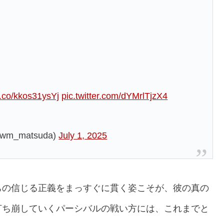
/t.co/kkos31ysYj
pic.twitter.com/dYMrlTjzX4
_matsuda)
July 1, 2025
己の信じる正義をまっすぐに貫く姿こそが、彼の真の
打ち崩していくパーシバルの戦い方には、これまでと