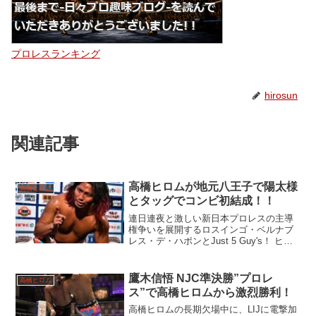
プロレスランキング
hirosun
関連記事
高橋ヒロムが地元八王子で陽太様
高橋ヒロム
とタッグでコンビ初結成！！
連日連夜と激しい新日本プロレスの主導
権争いを展開するロスインゴ・ベルナブ
レス・デ・ハポンとJust 5 Guy's！ ヒロ
ムちゃんの地元八王子大会では「陽太
様」と初タッグ結成！！
鷹木信悟 NJC準決勝”プロレ
高橋ヒロム
ス”で高橋ヒロムから激烈勝利！
高橋ヒロムの長期欠場中に、LIJに電撃加