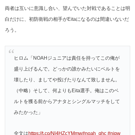
両者は互いに意識し合い、望んでいた対戦であることは明
白だけに、初防衛戦の相手がEitaになるのは間違いないだ
ろう。
ヒロム「NOAHジュニアは責任を持ってこの俺が
盛り上げるんで。どっかの誰かみたいにベルトを
壊したり、ましてや投げたりなんて致しません。
（中略）そして、何よりもEita選手。俺はこのベ
ルトを獲る前からアナタとシングルマッチをして
みたかった」
全文は
https://t.co/Nl4HZcYMmw
#noah_ghc
#njpw