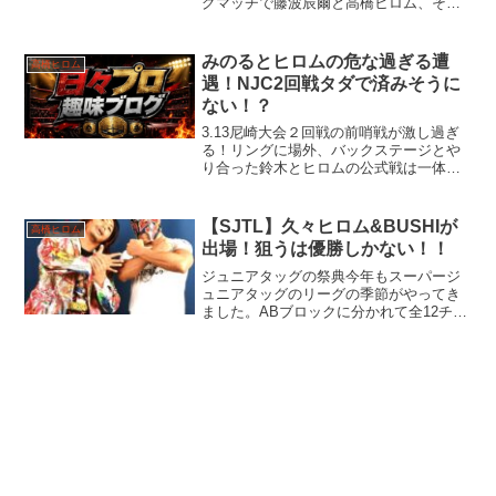
グマッチで藤波辰爾と高橋ヒロム、そし
て鷹木信悟が豪華トリオ結成！偉大な歴
史をＬＩＪの二人が体現するのか！？
みのるとヒロムの危な過ぎる遭
高橋ヒロム
遇！NJC2回戦タダで済みそうに
ない！？
3.13尼崎大会２回戦の前哨戦が激し過ぎ
る！リングに場外、バックステージとや
り合った鈴木とヒロムの公式戦は一体ど
うなるんだ！？
【SJTL】久々ヒロム&BUSHIが
高橋ヒロム
出場！狙うは優勝しかない！！
ジュニアタッグの祭典今年もスーパージ
ュニアタッグのリーグの季節がやってき
ました。ABブロックに分かれて全12チー
ムが出場するタッグリーグの祭典が10.24
群馬大会から開幕します。アキラ&TJP
や、金丸&SHOなどお馴染みのチーム
や、YOHは...