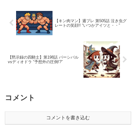
【キン肉マン】週プレ 第505話 泣き虫グ
レートの笑顔!! “いつかアイツと・・”
【黙示録の四騎士】第198話 パーシバル
vsディオドラ “予想外の圧倒!?”
コメント
コメントを書き込む