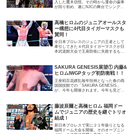
入した鷹木信悟。その時から運命の歯車
が回り初め、遂にNJCの舞台でシングル
マッチが実現！！
高橋ヒロムのジュニアオールスタ
高橋ヒロム
ー構想に4代目タイガーマスクも
賛同！
全日本プロレスのジュニアの王者として
牽引してきた４代目タイガーマスクが日
本武道館大会で王座防衛に失敗するも、
確実に歴史に名を残した黄金の虎！
SAKURA GENESIS展望① 内藤&
高橋ヒロム
ヒロムIWGPタッグ初防衛戦！！
王座戦百花繚乱毎年恒例となった春の両
国国技館での「SAKURA GENESIS」
が、今年も開催されます。今年も見どこ
ろが満載ですが、特に注目すべき王座戦
について考察いたします。まずはセミフ
ァイナル前のIWGPタッグ選手権試合で
藤波辰爾と高橋ヒロム 福岡ドー
高橋ヒロム
す。内藤哲也選...
ムでジュニアの歴史を継ぐトリオ
結成！
新日本プロレスで実に２１年振りとなる
福岡ドーム大会を開催。そのオープニン