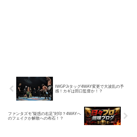
IWGPJrタッグ4WAY変更で大波乱の予
感！カギは田口監督か！？
ファンタズモ”疑惑の右足”封印？4WAYへ
のフェイクか解散への布石！？