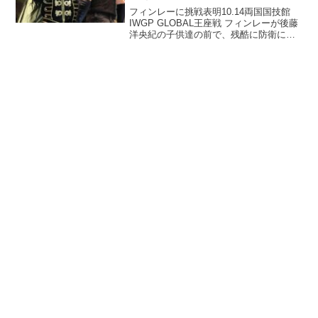
フィンレーに挑戦表明10.14両国国技館
IWGP GLOBAL王座戦 フィンレーが後藤
洋央紀の子供達の前で、残酷に防衛に成
功しました。そして、フィンレーが欠場
中の上村優也の名前を出した所で、J5G
の兄貴分 タイチが登場！決まったようだ
なG...