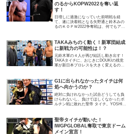
気読まないとかじゃないん...
のるからKOPW2022を奪い返
す！
日増しに過激になっていた前哨戦を経
て、遂に決着戦となる矢野通と鈴木みの
るのＫＯＰＷ2022争奪戦は、何でもアリ
の激闘必至！？
TAKAみちのく動く！新軍団結成
タイチ
に新戦力の可能性は！？
元鈴木軍の４人が再び結託し動き出す！
TAKAタイチに、おじきにDOUKIの残党
軍が新日本プロレスを大きく変えるの
か！？
G1に出られなかったタイチは何
タイチ
処へ向かうのか？
絶対に負けれなかった試合どうしても負
けられないし、負けてほしくなかったボ
ルチン戦に敗れた聖帝 タイチ。YOSHI-
HASHIの負けは、ショックというよりも
ハァ？的な感じですが（笑）タイチのは
ほんとショックです。タイチとしても、
聖帝タイチが動いた！
タイチ
聖帝十字陵て師...
IWGPGLOBAL奪取で東京ドーム
メイン宣言！