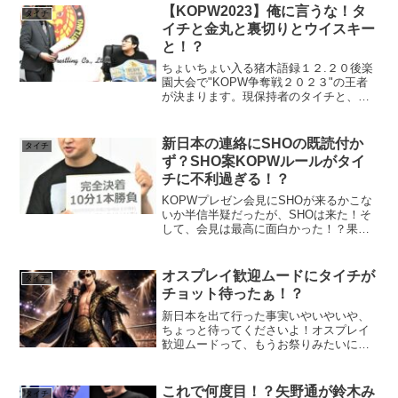
【KOPW2023】俺に言うな！タ
タイチ
イチと金丸と裏切りとウイスキー
と！？
ちょいちょい入る猪木語録１２.２０後楽
園大会で"KOPW争奪戦２０２３"の王者
が決まります。現保持者のタイチと、挑
戦者金丸義信の歴史は長く深く濃いもの
があります。その２人の裏切りや歴史を
清算すべく、タイチは金丸を挑戦者に迎
新日本の連絡にSHOの既読付か
タイチ
えました。そして恒...
ず？SHO案KOPWルールがタイ
チに不利過ぎる！？
KOPWプレゼン会見にSHOが来るかこな
いか半信半疑だったが、SHOは来た！そ
して、会見は最高に面白かった！？果た
してどちらのルールが選ばれる！？
オスプレイ歓迎ムードにタイチが
タイチ
チョット待ったぁ！？
新日本を出て行った事実いやいやいや、
ちょっと待ってくださいよ！オスプレイ
歓迎ムードって、もうお祭りみたいにな
ってますけど…そこに一人、「ちょっと
待った！」って手ぇ挙げてる人いるんで
すよ！誰かって？タイチですよ！いや空
これで何度目！？矢野通が鈴木み
タイチ