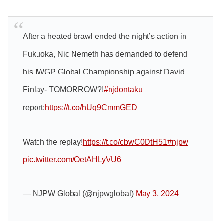
After a heated brawl ended the night’s action in
Fukuoka, Nic Nemeth has demanded to defend
his IWGP Global Championship against David
Finlay- TOMORROW?!
#njdontaku
report:
https://t.co/hUq9CmmGED
Watch the replay!
https://t.co/cbwC0DtH51
#njpw
pic.twitter.com/OetAHLyVU6
— NJPW Global (@njpwglobal)
May 3, 2024