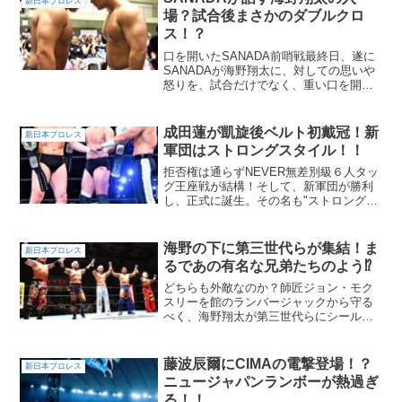
新日本プロレス
洗うとは正にこのこ...
場？試合後まさかのダブルクロ
ス！？
口を開いたSANADA前哨戦最終日、遂に
SANADAが海野翔太に、対しての思いや
怒りを、試合だけでなく、重い口を開き
ました！SANADA「翔太、お前の入場見
てると、全員から好まれようとしてるの
が凄い伝わってくる。それやるとな、全
成田蓮が凱旋後ベルト初戴冠！新
新日本プロレス
員から嫌われ...
軍団はストロングスタイル！！
拒否権は通らずNEVER無差別級６人タッ
グ王座戦が結構！そして、新軍団が勝利
し、正式に誕生。その名も"ストロングス
タイル"！！
海野の下に第三世代らが集結！ま
新日本プロレス
るであの有名な兄弟たちのよう⁉
どちらも外敵なのか？師匠ジョン・モク
スリーを館のランバージャックから守る
べく、海野翔太が第三世代らにシールド
として要請（モクスリーも依頼済み）そ
れを、天山、永田、真壁、タイガーが快
く受け入れ大阪城ホールのIWGP世界戦に
藤波辰爾にCIMAの電撃登場！？
新日本プロレス
臨みます。このシーン...
ニュージャパンランボーが熱過ぎ
る！！