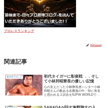
プロレスランキング
hirosun
関連記事
初代タイガーに彰俊戦 ．．そし
新日本プロレス
て小林邦昭寮長の優しい記憶
心の支えだった小林寮長虎ハンター小林
邦昭さんの数ある名勝負の中、特に有名
と思われる２試合をNJPW WORLDで視
聴しました。初代タイガーとの一戦は、
引き立て役になってたまるか！の好勝負
からのラフファイト。そして、血で血を
SANADAが話す海野翔太の入