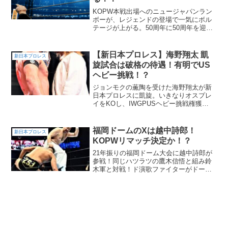
KOPW本戦出場へのニュージャパンラン
ボーが、レジェンドの登場で一気にボル
テージが上がる。50周年に50周年を迎え
たドラゴンが登場！？
【新日本プロレス】海野翔太 凱
新日本プロレス
旋試合は破格の待遇！有明でUS
ヘビー挑戦！？
ジョンモクの薫陶を受けた海野翔太が新
日本プロレスに凱旋。いきなりオスプレ
イをKOし、IWGPUSヘビー挑戦権獲
得！？11.20有明で歴史を変える一人とな
るのか！？
福岡ドームのXは越中詩郎！
新日本プロレス
KOPWリマッチ決定か！？
21年振りの福岡ドーム大会に越中詩郎が
参戦！同じハツラツの鷹木信悟と組み鈴
木軍と対戦！ド演歌ファイターがドーム
で躍動！！