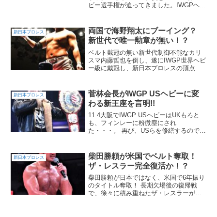
ビー選手権が迫ってきました。IWGPヘビ
ー（世界ヘビーの前身のタイトル）で何
度も挑んでは跳ね返され、8度失敗という
ワースト記録を打ち立ててしまいまし
両国で海野翔太にブーイング？
新日本プロレス
た。...
新世代で唯一勲章が無い！？
ベルト戴冠の無い新世代制御不能なカリ
スマ内藤哲也を倒し、遂にIWGP世界ヘビ
ー級に戴冠し、新日本プロレスの頂点に
立ったザック・セイバーJr。そして新王
者へ挑戦と名乗り出たのが、SANADA、
鷹木信悟、海野翔太です。【新日本】ザ
菅林会長がIWGP USヘビーに変
新日本プロレス
ック・セイバー...
わる新王座を言明!!
11.4大阪でIWGP USヘビーはUKもろと
も、フィンレーに粉微塵にされ
た・・・。 再び、USらを修繕するのでは
なく、新王座創立とすると菅林会長が言
明！！
柴田勝頼が米国でベルト奪取！
新日本プロレス
ザ・レスラー完全復活か！？
柴田勝頼が日本ではなく、米国で6年振り
のタイトル奪取！ 長期欠場後の復帰戦
で、徐々に積み重ねたザ・レスラーが防
衛ロードはどうなる！？