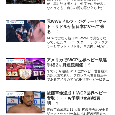
が、真に強き者とは、何度その身が灰に
なろうとも、自らの翼で再び立ち上がる
者のことを言うのかもしれない。本間朋
晃という男は、まさにそんなレスラーだ
った。来年での現役引退を発表した本間
元WWEドルフ・ジグラーとマッ
新日本プロレス
朋晃。その理由は、完全には...
ト・リドルが新日本にやって来
る！！
AEWではなく新日本へWWEで見なくな
っていたたスーパースター ドルフ・ジグ
ラーとマット・リドル。その内、AEWに
上がるのかなと思っていたら、新日本プ
ロレスを主戦場にするようです！ジグラ
ーは、元WWE世界王者でもあり、第一線
アメリカでIWGP世界ヘビー級選
新日本プロレス
で長く活躍してま...
手権 2ヶ月連続開催！？
米で2ヶ月連続IWGP世界ヘビー世界最大
の超大国であり、プロレスも世界最王手
であるアメリカでIWGP世界ヘビー級選手
権、しかも2ヶ月連続で開催されます！日
本時間・4月12日（土）「Windy City Riot
2025」シカゴ大会5月10...
後藤革命達成！IWGP世界ヘビー
新日本プロレス
奪取！・・も予期せぬ挑戦表
明！？
後藤革命成就2.11 大阪 後藤洋央紀が王者
ザック・セイバーJr.に挑むIWGP世界ヘ