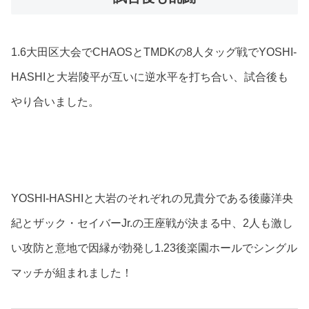
1.6大田区大会でCHAOSとTMDKの8人タッグ戦でYOSHI-
HASHIと大岩陵平が互いに逆水平を打ち合い、試合後も
やり合いました。
YOSHI-HASHIと大岩のそれぞれの兄貴分である後藤洋央
紀とザック・セイバーJr.の王座戦が決まる中、2人も激し
い攻防と意地で因縁が勃発し1.23後楽園ホールでシングル
マッチが組まれました！