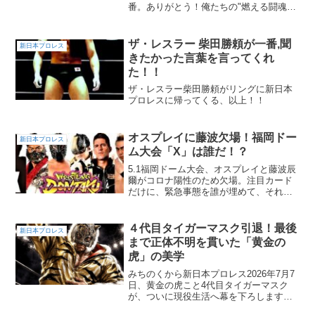
番。ありがとう！俺たちの"燃える闘魂"
アントニオ猪木 追悼スペシャルその第３
夜で、１９９５年１月４日 で東京ドーム
で行われた、アントニオ猪木対ビックバ
ザ・レスラー 柴田勝頼が一番,聞
新日本プロレス
ン・ベイダーの...
きたかった言葉を言ってくれ
た！！
ザ・レスラー柴田勝頼がリングに新日本
プロレスに帰ってくる、以上！！
オスプレイに藤波欠場！福岡ドー
新日本プロレス
ム大会「X」は誰だ！？
5.1福岡ドーム大会、オスプレイと藤波辰
爾がコロナ陽性のため欠場。注目カード
だけに、緊急事態を誰が埋めて、それ以
上の試合を見せてくれるのか！？
４代目タイガーマスク引退！最後
新日本プロレス
まで正体不明を貫いた「黄金の
虎」の美学
みちのくから新日本プロレス2026年7月7
日、黄金の虎こと4代目タイガーマスク
が、ついに現役生活へ幕を下ろします。
約30年にわたり日本マット界の第一線で