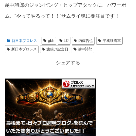
越中詩郎のジャンピング・ヒップアタックに、パワーボ
ム、”やってやるって！！”サムライ魂に要注目です！
新日本プロレス
gbh
LIJ
内藤哲也
平成維震軍
新日本プロレス
旗揚げ記念日
越中詩郎
シェアする