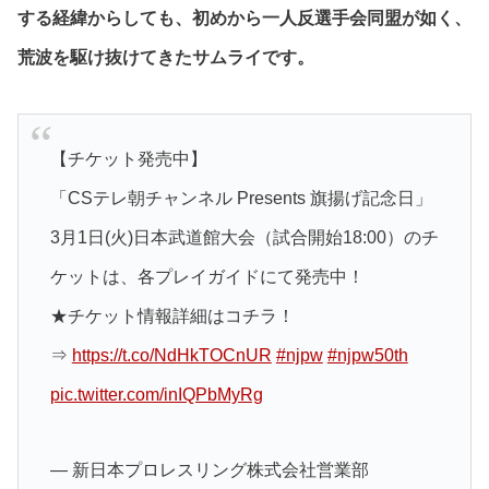
する経緯からしても、初めから一人反選手会同盟が如く、
荒波を駆け抜けてきたサムライです。
【チケット発売中】
「CSテレ朝チャンネル Presents 旗揚げ記念日」
3月1日(火)日本武道館大会（試合開始18:00）のチ
ケットは、各プレイガイドにて発売中！
★チケット情報詳細はコチラ！
⇒
https://t.co/NdHkTOCnUR
#njpw
#njpw50th
pic.twitter.com/inIQPbMyRg
— 新日本プロレスリング株式会社営業部