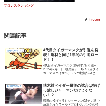
プロレスランキング
hirosun
関連記事
4代目タイガーマスクが引退を発
新日本プロレス
表！逸材と同じ1年間の引退ロー
ド！！
4代目タイガーマスク 2026年7月引退へ
2025年7月6日、後楽園ホール 4代目タイ
ガーマスクは大ベテランの棚橋弘至とシ
ングルで対峙し、試合後、「来年7月をも
って引退する」ことを表明した。突然の
決断ではなく長年にわたり、団体の中で
猪木対ベイダー最後の試合は投げ
新日本プロレス
燻り続け...
っ放しジャーマンだけじゃな
い！？
戦慄の投げっ放しジャーマンCSテレ朝で
放送されたワールドプロレスリングの特