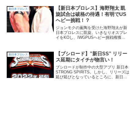
戦い続けた名マスクマンの引退は、一つ
の時代の終わりと言っても過言ではあり
【新日本プロレス】海野翔太 凱
新日本プロレス
ません。4代目タ...
旋試合は破格の待遇！有明でUS
ヘビー挑戦！？
ジョンモクの薫陶を受けた海野翔太が新
日本プロレスに凱旋。いきなりオスプレ
イをKOし、IWGPUSヘビー挑戦権獲
得！？11.20有明で歴史を変える一人とな
るのか！？
【ブシロード】”新日SS” リリー
新日本プロレス
ス延期にタイチが物言い！
ブシロードが制作中の大型アプリ 新日本
STRONG SPIRITS。しかし、リリーズは
延び延びとなっているところに、新日イ
チのゲーマーがタイチが黙っていない！