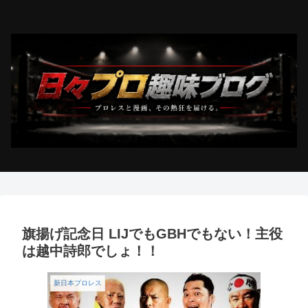
旗揚げ記念日 LIJでもGBHでもない！主役
は越中詩郎でしょ！！
新日本プロレス