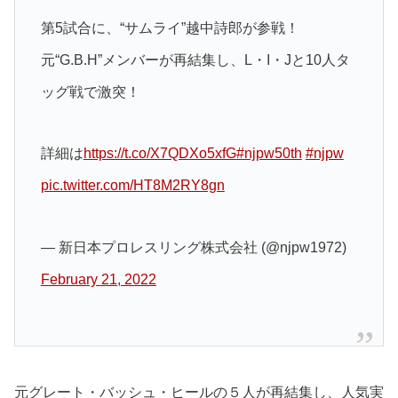
第5試合に、“サムライ”越中詩郎が参戦！
元“G.B.H”メンバーが再結集し、L・I・Jと10人タ
ッグ戦で激突！
詳細は
https://t.co/X7QDXo5xfG
#njpw50th
#njpw
pic.twitter.com/HT8M2RY8gn
— 新日本プロレスリング株式会社 (@njpw1972)
February 21, 2022
元グレート・バッシュ・ヒールの５人が再結集し、人気実