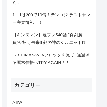
だ！！
1＋1は200で10倍！テンコジ ラストサマ
ー完売御礼！！
【キン肉マン】週プレ540話 “真剣勝
負”が拓く未来!! 刻の神のシルエット!?
G1CLIMAX36_Aブロックを見て..強過ぎ
る鷹木信悟へTRY AGAIN！！
カテゴリー
AEW