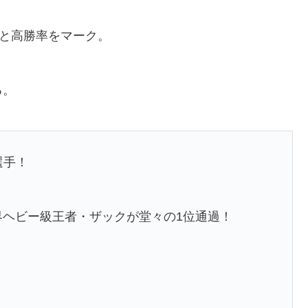
3敗と高勝率をマーク。
る。
選手！
P世界ヘビー級王者・ザックが堂々の1位通過！