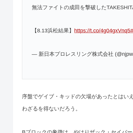
無法ファイトの成田を撃破したTAKESHIT
【8.13浜松結果】
https://t.co/4g04gxVnq5
— 新日本プロレスリング株式会社 (@njpw1
序盤でゲイブ・キッドの欠場があったとはいえ
わざるを得ないだろう。
Bブロックの象徴は、やはりザック・セイバーJ