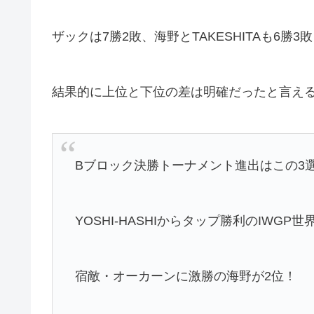
ザックは7勝2敗、海野とTAKESHITAも6勝
結果的に上位と下位の差は明確だったと言え
Bブロック決勝トーナメント進出はこの3
YOSHI-HASHIからタップ勝利のIWG
宿敵・オーカーンに激勝の海野が2位！