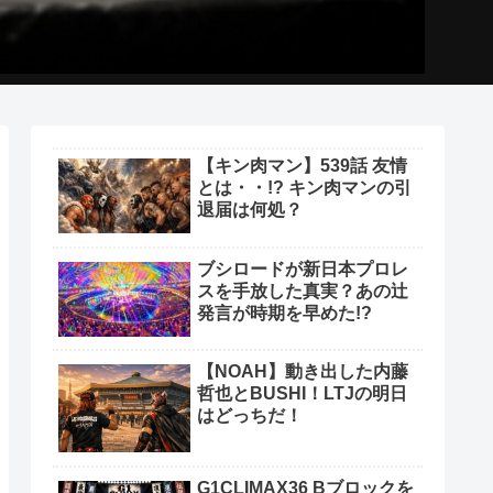
【キン肉マン】539話 友情
とは・・!? キン肉マンの引
退届は何処？
ブシロードが新日本プロレ
スを手放した真実？あの辻
発言が時期を早めた!?
【NOAH】動き出した内藤
哲也とBUSHI！LTJの明日
はどっちだ！
G1CLIMAX36 Bブロックを