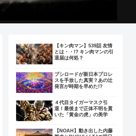
【キン肉マン】539話 友情
とは・・!? キン肉マンの引
退届は何処？
ブシロードが新日本プロレ
スを手放した真実？あの辻
発言が時期を早めた!?
４代目タイガーマスク引
退！最後まで正体不明を貫
いた「黄金の虎」の美学
【NOAH】動き出した内藤