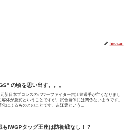
hirosun
GGS” の頃を思い出す。。。
戴冠元新日本プロレスのパワーファイター吉江豊選手が亡くなりまし
に容体が急変ということですが、試合自体には関係ないようです。
化によるものとのことです。吉江豊という...
もIWGPタッグ王座は防衛戦なし！？