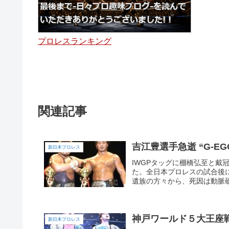
プロレスランキング
関連記事
吉江豊選手急逝 “G-E
新日本プロレス
IWGPタッグに棚橋弘至と
た。全日本プロレスの試合後
遺族の方々から、死因は動脈硬
神戸ワールド５大王座戦
新日本プロレス