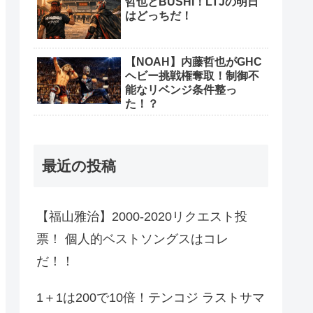
哲也とBUSHI！LTJの明日
はどっちだ！
【NOAH】内藤哲也がGHC
ヘビー挑戦権奪取！制御不
能なリベンジ条件整っ
た！？
最近の投稿
【福山雅治】2000-2020リクエスト投
票！ 個人的ベストソングスはコレ
だ！！
1＋1は200で10倍！テンコジ ラストサマ