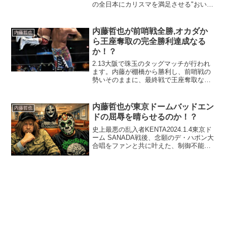
の全日本にカリスマを満足させる"おいい
しい相手"はいるのか？ 答えは勿論、トラ
ンキーロあっせんなよ！
内藤哲也が前哨戦全勝,オカダか
内藤哲也
ら王座奪取の完全勝利達成なる
か！？
2.13大阪で珠玉のタッグマッチが行われ
ます。内藤が棚橋から勝利し、前哨戦の
勢いそのままに、最終戦で王座奪取なる
か！？
内藤哲也が東京ドームバッドエン
内藤哲也
ドの屈辱を晴らせるのか！？
史上最悪の乱入者KENTA2024.1.4東京ド
ーム SANADA戦後、念願のデ・ハポン大
合唱をファンと共に叶えた、制御不能な
カリスマ・内藤哲也。東京ドームという
大舞台で、ようやくたどり着いた歓喜の
瞬間は、まさにマラソンランナーがゴー
ルテー...