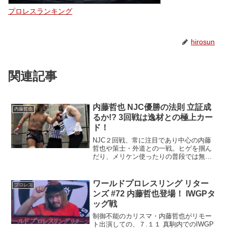
プロレスランキング
hirosun
関連記事
内藤哲也 NJC優勝の法則 立証成
内藤哲也
るか!? 3回戦は逸材との極上カー
ド！
NJC２回戦、常に注目であり中心の内藤
哲也や策士・外道との一戦。ヒゲを掴ん
だり、メリケン使ったりの普段では無い
試合をどう成立させたのか！？
ワールドプロレスリング リター
プロレス
ンズ #72 内藤哲也登場！ IWGPタ
ッグ戦
制御不能のカリスマ・内藤哲也がリモー
ト出演しての、７.１１ 真駒内でのIWGP