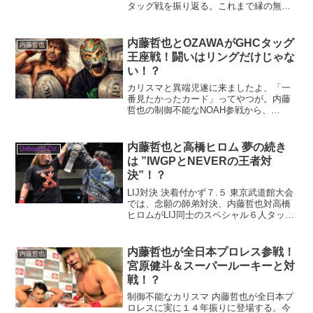
タッグ戦を振り返る。これまで縁の無か
ったSANADAとのタッグ結成からのタイ
トル挑戦。内藤哲也は冷静に見所を語っ
てます。
内藤哲也とOZAWAがGHCタッグ
内藤哲也
王座戦！闘いはリングだけじゃな
い！？
カリスマと異端児遂に来ましたよ、「一
番見たかったカード」ってやつが。内藤
哲也の制御不能なNOAH参戦から、
OZAWAとのGHCタッグタイトルを懸け
た王座戦。いやこれもう、「異端児 vs 元
祖異端児」ってことでいいんですよね？
内藤哲也と高橋ヒロム 夢の続き
Unbound Co.
—いや“元祖異端...
は ”IWGPとNEVERの王者対
決”！？
LIJ対決 決着付かず７.５ 東京武道館大会
では、念願の師弟対決、内藤哲也対高橋
ヒロムがLIJ同士のスペシャル６人タッグ
マッチとして実現しました！白熱の攻防
の応酬で両チーム相譲らず、３０分時間
切れ引き分けで終わるも、注目の内藤対
内藤哲也が全日本プロレス参戦！
内藤哲也
ヒロムのマッ...
宮原健斗＆スーパールーキーと対
戦！？
制御不能なカリスマ 内藤哲也が全日本プ
ロレスに実に１４年振りに登場する。今