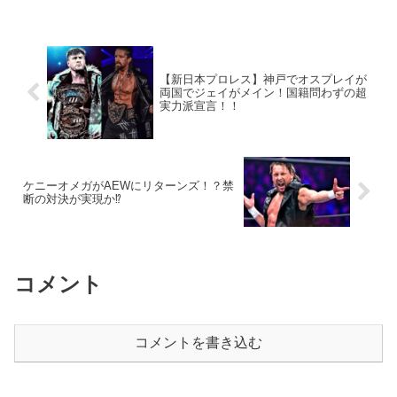
【新日本プロレス】神戸でオスプレイが
両国でジェイがメイン！国籍問わずの超
実力派宣言！！
ケニーオメガがAEWにリターンズ！？禁
断の対決が実現か⁉︎
コメント
コメントを書き込む