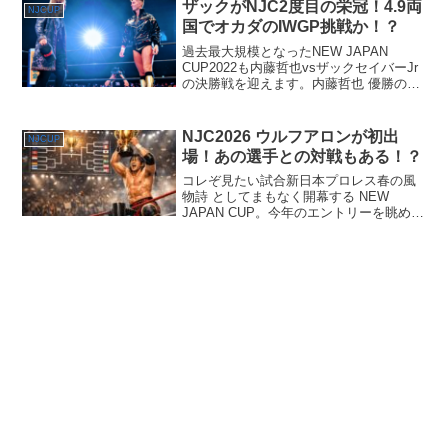
あの熱狂が思い出されます。さらに昨年
ザックがNJC2度目の栄冠！4.9両
NJCUP
は、...
国でオカダのIWGP挑戦か！？
過去最大規模となったNEW JAPAN
CUP2022も内藤哲也vsザックセイバーJr
の決勝戦を迎えます。内藤哲也 優勝の法
則が達成されるのか？ソイボーイが2度目
の栄冠に輝くのか！？
NJC2026 ウルフアロンが初出
NJCUP
場！あの選手との対戦もある！？
コレぞ見たい試合新日本プロレス春の風
物詩 としてまもなく開幕する NEW
JAPAN CUP。今年のエントリーを眺め
て、私は一つの事実に気づかされた。か
つて当然のように優勝候補として名を連
ねていた者たち――内藤哲也、デビッ
ド・フィンレー、E...