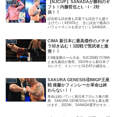
【NJCUP】SANADAが勝利のギ
NJCUP
フト！内藤哲也とL・I・J対
決！！
試合前も試合後も言葉でも試合でも盛り
上げていくKENTAと、主に試合で最高の
パフォーマンスを見せていくSANADAが
NJC2回戦で激突！勝利と言う最高のギフ
トを手にしたのはどっちだ？
CIMA 新日本に最高傑作のメテオ
NJCUP
ラ叩き込む！3回戦で荒武者と激
突！！
3.9後楽園ホール大会、NJC2回戦でCIMA
と金丸義信が激突。2022年から新日本プ
ロレスで、ストハーとGLEATの威信を背
負いメテオラを刻み込んでいく！？
SAKURA GENESIS④IWGP王座
NJCUP
戦 後藤かフィンレーか革命は終
わらない！！
革命は続いていく新日本プロレス春の祭
典、SAKURA GENESISが今年も幕を開
けます。2023年、SANADA選手がオカ
ダ・カズチカ選手に勝利を収め、念願の
IWGP世界ヘビー級王座を初めて手にした