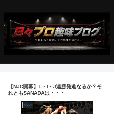
【NJC開幕】L・I・J連勝発進なるか？そ
れともSANADAは・・・
NJCUP