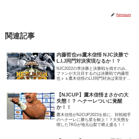
hirosun
関連記事
内藤哲也vs鷹木信悟 NJC決勝で
NJCUP
L.I.J同門対決実現なるか！？
NJC2022の準決勝と決勝戦を残すのみ。
ファンが大注目するのは決勝戦で内藤哲
也ｖｓ鷹木信悟のLIJ同門対決は実現する
のか！？
【NJCUP】鷹木信悟まさかの大
NJCUP
失態！？ ヘナーレついに覚醒
か！！
鷹木信悟がNJCUP2023を前に、対戦相手
のヘナーレに勝ち星を献上！？大失態を
喫したTKGが地元山梨で燃え盛る！！