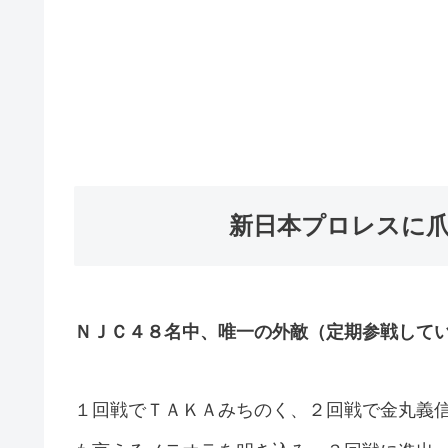
新日本プロレスに
ＮＪＣ４８名中、唯一の外敵（定期参戦して
１回戦でＴＡＫＡみちのく、２回戦で金丸義