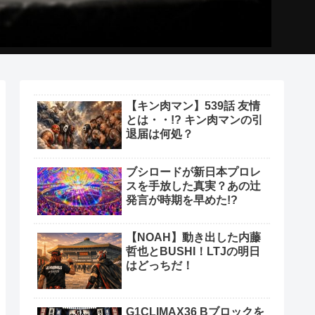
【キン肉マン】539話 友情
とは・・!? キン肉マンの引
退届は何処？
ブシロードが新日本プロレ
スを手放した真実？あの辻
発言が時期を早めた!?
【NOAH】動き出した内藤
哲也とBUSHI！LTJの明日
はどっちだ！
G1CLIMAX36 Bブロックを