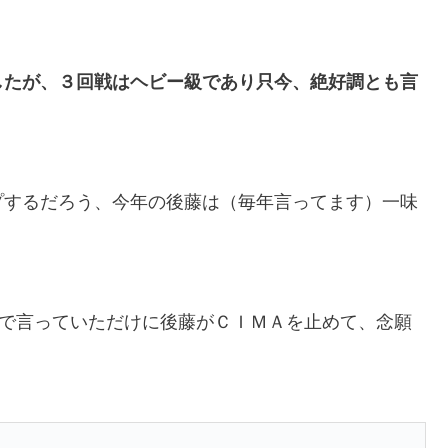
。
したが、３回戦はヘビー級であり只今、絶好調とも言
プするだろう、今年の後藤は（毎年言ってます）一味
まで言っていただけに後藤がＣＩＭＡを止めて、念願