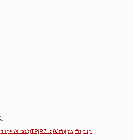
大会
！
https://t.co/gTPjR7uq9J
#njpw
#njcup