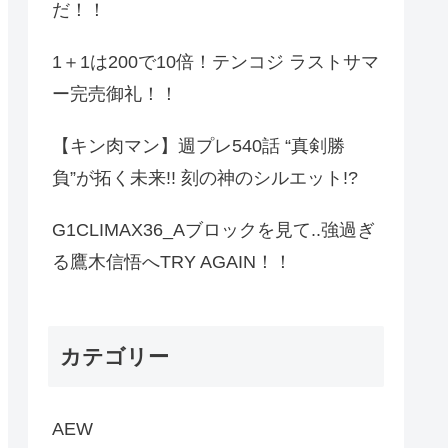
だ！！
1＋1は200で10倍！テンコジ ラストサマ
ー完売御礼！！
【キン肉マン】週プレ540話 “真剣勝
負”が拓く未来!! 刻の神のシルエット!?
G1CLIMAX36_Aブロックを見て..強過ぎ
る鷹木信悟へTRY AGAIN！！
カテゴリー
AEW