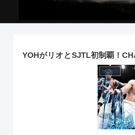
YOHがリオとSJTL初制覇！C
BOSJ32