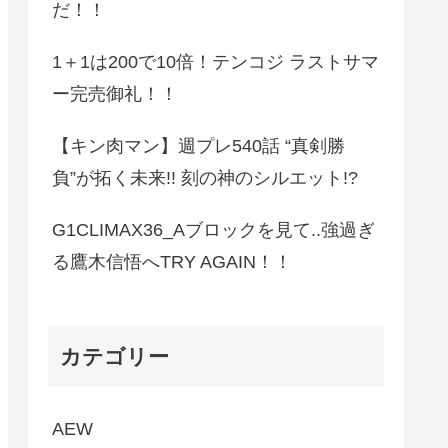
だ！！
1＋1は200で10倍！テンコジ ラストサマ
ー完売御礼！！
【キン肉マン】週プレ540話 “真剣勝
負”が拓く未来!! 刻の神のシルエット!?
G1CLIMAX36_Aブロックを見て..強過ぎ
る鷹木信悟へTRY AGAIN！！
カテゴリー
AEW