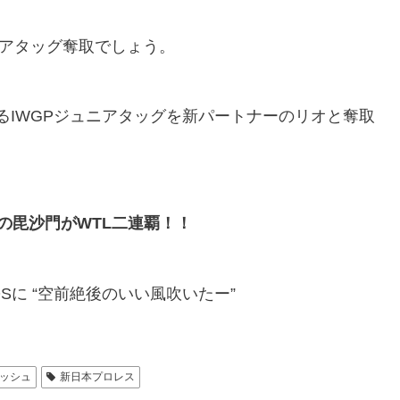
ニアタッグ奪取でしょう。
るIWGPジュニアタッグを新パートナーのリオと奪取
Iの毘沙門がWTL二連覇！！
Sに “空前絶後のいい風吹いたー”
ラッシュ
新日本プロレス