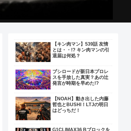
【キン肉マン】539話 友情
とは・・!? キン肉マンの引
退届は何処？
ブシロードが新日本プロレ
スを手放した真実？あの辻
発言が時期を早めた!?
【NOAH】動き出した内藤
哲也とBUSHI！LTJの明日
はどっちだ！
G1CLIMAX36 Bブロックを