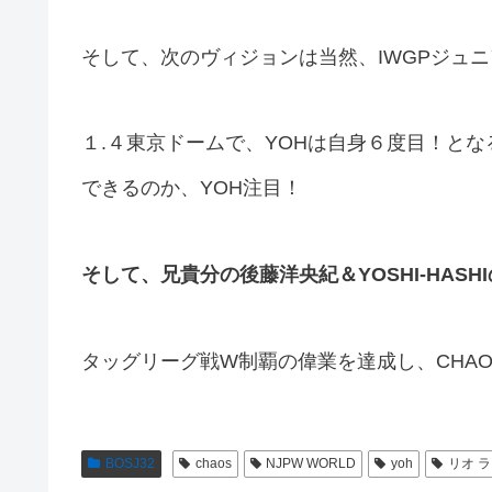
そして、次のヴィジョンは当然、IWGPジュ
１.４東京ドームで、YOHは自身６度目！とな
できるのか、YOH注目！
そして、兄貴分の後藤洋央紀＆YOSHI-HASH
タッグリーグ戦W制覇の偉業を達成し、CHAO
BOSJ32
chaos
NJPW WORLD
yoh
リオ 