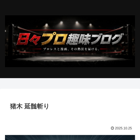
猪木 延髄斬り
2025.10.25