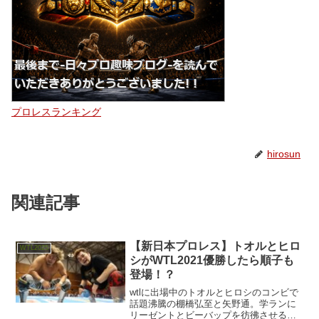
プロレスランキング
hirosun
関連記事
【新日本プロレス】トオルとヒロ
WTL2025
シがWTL2021優勝したら順子も
登場！？
wtlに出場中のトオルとヒロシのコンビで
話題沸騰の棚橋弘至と矢野通。学ランに
リーゼントとビーバップを彷彿させるい