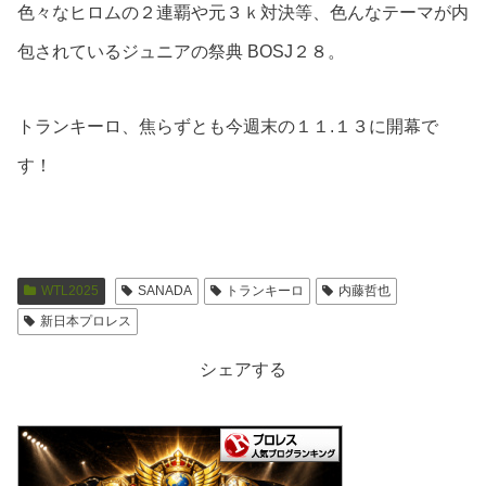
色々なヒロムの２連覇や元３ｋ対決等、色んなテーマが内
包されているジュニアの祭典 BOSJ２８。
トランキーロ、焦らずとも今週末の１１.１３に開幕で
す！
WTL2025
SANADA
トランキーロ
内藤哲也
新日本プロレス
シェアする