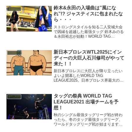
鈴木&永田の入場曲は”風にな
WTL2025
れ”!? ジャスティスに包まれたな
ら・・・
ストロングスタイルを知る二人安城大会
で因縁を超越した最強タッグ 鈴木みのる
＆永田裕志が始動！WORLD TAG
LEAGUE２０２３の試運転とも言える
が、この間まで張り合っていた二人だけ
に、到底一筋縄ではいかず。タッチは互
新日本プロレスWTL2025にイン
WTL2025
いの手ではなく背中...
ディーの大巨人石川修司がやって
来た！！
新日本プロレスに大巨人が降り立ったい
よいよ開幕したWORLD TAG
LEAGUE2025。日本プロレス界最大の祭
典・1.4東京ドームを目前に控えた最後の
ロングランシリーズとして、今年も各団
体の精鋭が激突する豪華なラインナップ
タッグの祭典 WORLD TAG
WTL2025
となった。既存...
LEAGUE2021 出場チームを予
想！
秋のシングル最強タッグリーグ戦が終わ
ったら、冬のタッグ最強タッグリーグ、
ワールドタッグリーグ戦が始まります
が、正式発表前に参加チームを予想して