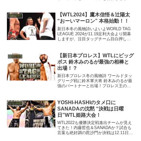
で立ちと二人の強さがリーグ戦を面白く
している！
【WTL2024】鷹木信悟＆辻陽太
WTL2025
“おーいマーロン” 本格始動！！
新日本冬の風物詩いよいよWORLD TAG
LEAGUE 2024が11.19足利大会より開幕
しますが、注目タッグチーム目白押しで
す。実績ではWTL３連覇！中の毘沙門
に、現IWGPタッグ王者 オーカーン
&HENARE。内藤哲也&高橋ヒロムの...
【新日本プロレス】WTLにビッグ
WTL2025
ボス 鈴木みのるが最強の相棒と
出場！？
新日本プロレス冬の風物詩 ワールドタッ
グリーグ戦に鈴木軍大将 鈴木みのるが最
強のパートナーと出場！プロレス王の肩
書が更に増えるのか！？
YOSHI-HASHIのタメ口に
WTL2025
SANADAの沈黙 “決戦は日曜
日”WTL姫路大会！
WTL2022も優勝決定戦進出チームが見え
てきた！内藤哲也＆SANADAか？試合も
言葉も絶好調の毘沙門か決戦は12.11日曜
日！