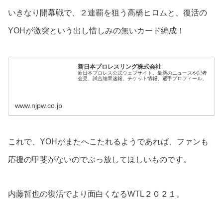
いきなり開幕戦で、２連覇を狙う高橋ヒロムと、復活の
YOHが激突という出し惜しみの無いカード編成！
新日本プロレスリング株式会社
新日本プロレス公式ウェブサイト。最新のニュースや記者
会見、試合結果速報、チケット情報、選手プロフィール。
www.njpw.co.jp
これで、YOHがまたへこたれるようであれば、ファンも
応援の甲斐がないのでぶっ放してほしいものです。
内藤哲也の復活でより面白くなるWTL２０２１。