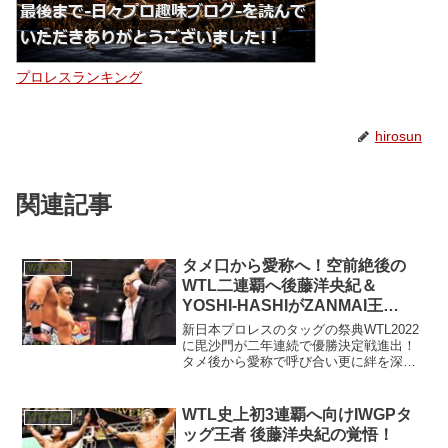
プロレスランキング
hirosun
関連記事
タメ口から愛称へ！空前絶後の
WTL2025
WTL二連覇へ後藤洋央紀＆
YOSHI-HASHIがZANMAI王
手！！
新日本プロレスのタッグの祭典WTL2022
に毘沙門が二年連続で優勝決定戦進出！
タメ後から愛称で呼び合い更に絆を深化
させた後藤洋央紀＆YOSHI-HASHIが二連
覇はZANMAI！？
WTL史上初3連覇へ向けIWGPタ
WTL2025
ッグ王者 後藤洋央紀の覚悟！