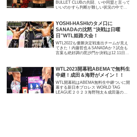
BULLET CLUBの共闘、いや同盟と言って
いいのかすら判断が難しい状況の中で、
突然生まれたタッグチーム、デビッド・
フィンレー&高橋ヒロム。この組み合わせ
は、事前情報も前フリもなく、まさに電
YOSHI-HASHIのタメ口に
WTL2025
撃的だった。...
SANADAの沈黙 “決戦は日曜
日”WTL姫路大会！
WTL2022も優勝決定戦進出チームが見え
てきた！内藤哲也＆SANADAか？試合も
言葉も絶好調の毘沙門か決戦は12.11日曜
日！
WTL2023開幕戦ABEMAで無料生
WTL2025
中継！成田＆海野がメイン！！
WTL開幕戦はABEMA無料生中継ついに開
幕する新日本プロレス WORLD TAG
LEAGUE２０２３海野翔太＆成田蓮の同
期生ライバルタッグや、鈴木みのる＆永
田裕志の因縁を超えた同級生コンビ。
WTL開幕前日に明かされた辻陽太のパー
トナーZ...