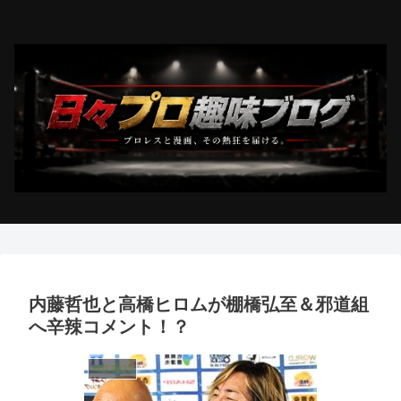
内藤哲也と高橋ヒロムが棚橋弘至＆邪道組
へ辛辣コメント！？
WTL2025