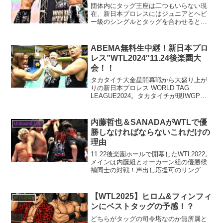
団体内にタッグ王座は二つもいらない現
在、新日本プロレスにはジュニアとヘビ
ー級のシングルとタッグを合わせると、
実に１０近くもベルトがあります。アメ
リカ版新日本と言えるNJPWストロング
も入れると１０を超えるでしょう。ベテ
ABEMA無料生中継！新日本プロ
WTL2025
ランプロレスファンであ...
レス”WTL2024″11.24後楽園大
会！！
タカタイチ大金星開幕戦から大盛り上が
りの新日本プロレス WORLD TAG
LEAGUE2024。タカタイチが現IWGPタ
ッグ王者 オーカーン&HENARE組を破る
アップセット！ワールドタッグ開幕IWGP
タッグチャンプに勝利‼️絶対俺が負け...
内藤哲也＆SANADAがWTLで優
Unbound Co.
勝しなければならないこれだけの
理由
11.22後楽園ホールで開幕したWTL2022。
メインは内藤組とオーカーン組の優勝候
補同士の対戦！声出し応援可のリングで
あの大合唱が3年振りに再現！！！
【WTL2025】ヒロム&フィンフィ
WTL2025
ンにベストタッグの予感！？
どちらがタッグの司令塔なのか無所属と